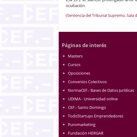
ocultación.
(Sentencia del Tribunal Supremo, Sala d
Páginas de interés
Masters
Cursos
Oposiciones
Convenios Colectivos
NormaCEF.- Bases de Datos Jurídicas
UDIMA - Universidad online
CEF.- Santo Domingo
TodoStartups Emprendedores
Puromarketing
Fundación HERGAR