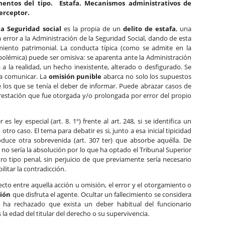
mentos del tipo. Estafa. Mecanismos administrativos de
perceptor.
la Seguridad social
es la propia de un
delito de estafa
, una
a error a la Administración de la Seguridad Social, dando de esta
iento patrimonial. La conducta típica (como se admite en la
olémica) puede ser omisiva: se aparenta ante la Administración
 a la realidad, un hecho inexistente, alterado o desfigurado. Se
 a comunicar. La
omisión punible
abarca no solo los supuestos
 los que se tenía el deber de informar. Puede abrazar casos de
estación que fue otorgada y/o prolongada por error del propio
es ley especial (art. 8. 1º) frente al art. 248, si se identifica un
otro caso. El tema para debatir es si, junto a esa inicial tipicidad
oduce otra sobrevenida (art. 307 ter) que absorbe aquélla. De
 no sería la absolución por lo que ha optado el Tribunal Superior
 tipo penal, sin perjuicio de que previamente sería necesario
ilitar la contradicción.
cto entre aquella acción u omisión, el error y el otorgamiento o
ción
que disfruta el agente. Ocultar un fallecimiento se considera
 ha rechazado que exista un deber habitual del funcionario
a edad del titular del derecho o su supervivencia.