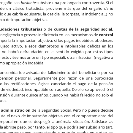
 engaño sea
bastante
subsiste una prolongada controversia. Si el
a de un clásico tratadista, proviene más que del engaño
de la
lo que cabría equiparar, la desidia, la torpeza, la indolencia...) no
exo de imputación objetiva.
udaciones tributarias
o de
cuotas de la seguridad social
,
 negligencia o grosera ineficiencia en los mecanismos de
control
pería la imputación objetiva: si los pagos indebidos obedecen,
jeto activo, a esos clamorosos e intolerables déficits en los
 no habrá defraudación en el sentido exigido por estos tipos
o estuviésemos ante un tipo especial), otra infracción (negativa a
mo apropiación indebida.
oncernida fue avisada del fallecimiento del beneficiario por su
 pensión personal. Seguramente por razón de una burocracia
 las rectificaciones lógicas cancelando el pago de la pensión
a de viudedad, incompatible con aquélla. De ello se aprovechó el
nsión durante quince años, cuando ya había fallecido no solo el
uda.
a administración
de la Seguridad Social. Pero no puede decirse
uta el nexo de imputación objetiva con el comportamiento del
temporal en que se desplegó la anómala situación. Satisface las
da abrirse paso, por tanto, el tipo que podría ser subsidiario (art.
 esas percepciones, aparentando que todo estaba en orden, es