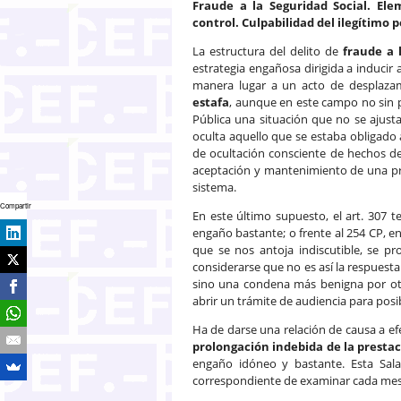
Fraude a la Seguridad Social. Ele
control. Culpabilidad del ilegítimo 
La estructura del delito de
fraude a 
estrategia engañosa dirigida a inducir 
manera lugar a un acto de desplazam
estafa
, aunque en este campo no sin p
Pública una situación que no se ajusta
oculta aquello que se estaba obligado
de ocultación consciente de hechos de
aceptación y mantenimiento de una pr
sistema.
Compartir
En este último supuesto, el art. 307 ter 
engaño bastante; o frente al 254 CP, en 
que se nos antoja indiscutible, se pr
considerarse que no es así la respuesta
sino una condena más benigna por otro
abrir un trámite de audiencia para posib
Ha de darse una relación de causa a efe
prolongación indebida de la presta
engaño idóneo y bastante. Esta Sala
correspondiente de examinar cada mes l