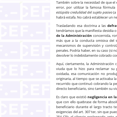
También sobre la necesidad de que el
error, por utilizar la famosa fórmul
estúpida credulidad del sujeto pasivo
(a 
habrá estafa. No cabrá establecer un n
Trasladando esa doctrina a las
defra
tendríamos que la manifiesta desidia o
de la Administración
concernida, rom
más que a la conducta omisiva del su
mecanismos de supervisión y control,
penales. Podría haber, en su caso (si n
devolver lo indebidamente cobrado co
Aquí, ciertamente, la Administración c
viuda que lo hizo para reclamar su
oxidada, esa comunicación no produjo
originaria, al tiempo que se activaba l
recurrido que continuó cobrando la pe
directo beneficiario, sino también su vi
Es claro que existió
negligencia en l
que con ello quebrase de forma absol
beneficiario durante el largo tracto 
exigencias del art. 307 ter, sin que pue
254 CP): el silencio prolongado ante