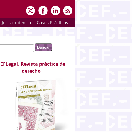
Jurisprudencia
Casos Prácticos
ar
rmulario de búsqueda
EFLegal. Revista práctica de
derecho