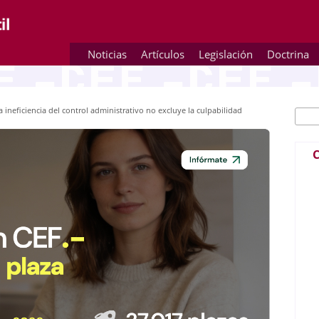
Noticias
Artículos
Legislación
Doctrina
 ineficiencia del control administrativo no excluye la culpabilidad
Busc
Fo
C