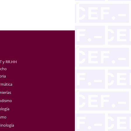
TT y RR.HH
echo
oria
rmática
nierías
iodismo
ología
ismo
inología