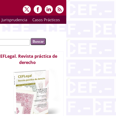
Jurisprudencia
Casos Prácticos
ar
rmulario de búsqueda
EFLegal. Revista práctica de
derecho