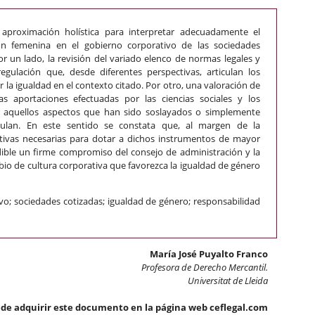
 aproximación holística para interpretar adecuadamente el
ón femenina en el gobierno corporativo de las sociedades
or un lado, la revisión del variado elenco de normas legales y
gulación que, desde diferentes perspectivas, articulan los
la igualdad en el contexto citado. Por otro, una valoración de
s aportaciones efectuadas por las ciencias sociales y los
dar aquellos aspectos que han sido soslayados o simplemente
mulan. En este sentido se constata que, al margen de la
tivas necesarias para dotar a dichos instrumentos de mayor
dible un firme compromiso del consejo de administración y la
io de cultura corporativa que favorezca la igualdad de género
vo; sociedades cotizadas; igualdad de género; responsabilidad
María José Puyalto Franco
Profesora de Derecho Mercantil.
Universitat de Lleida
de adquirir este documento en la página web ceflegal.com