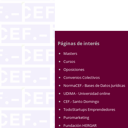
Páginas de interés
Masters
Cursos
Oposiciones
Convenios Colectivos
NormaCEF.- Bases de Datos Jurídicas
UDIMA - Universidad online
CEF.- Santo Domingo
TodoStartups Emprendedores
Puromarketing
Fundación HERGAR