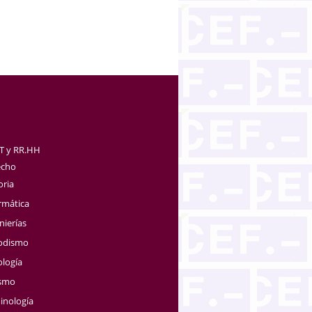
TT y RR.HH
echo
oria
rmática
nierías
iodismo
ología
ismo
inología