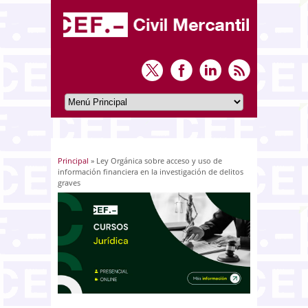
Principal
» Ley Orgánica sobre acceso y uso de
Usted está aquí
información financiera en la investigación de delitos
graves