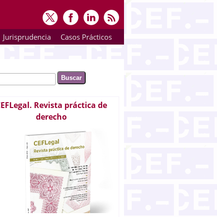
Jurisprudencia
Casos Prácticos
ar
rmulario de búsqueda
EFLegal. Revista práctica de
derecho