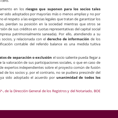
 cero.
ndamento en los
riesgos que suponen para los socios tales
haber sido adoptados por mayorías más o menos amplias y no por
el respeto a las exigencias legales que tratan de garantizar los
so, pierdan su posición en la sociedad mientras que otros se
ión de sus créditos en cuotas representativas del capital social
 empresa patrimonialmente saneada). Por ello, atendiendo a su
s socios, y relacionada con el
derecho de información
de los
icación contable del referido balance es una medida tuitiva
tos de separación o exclusión
el socio saliente pueda llegar a
 la valoración de sus participaciones sociales, o que en caso de
 de expertos independientes sobre el proyecto común de fusión
d de los socios y, por el contrario, no se pudiera prescindir del
aya sido adoptado el acuerdo por
unanimidad
de todos los
ª-, de la Dirección General de los Registros y del Notariado, BOE