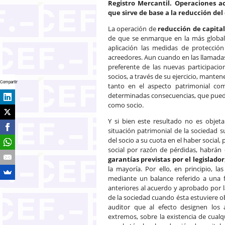
Registro Mercantil. Operaciones a
que sirve de base a la reducción del
La operación de
reducción de capital
de que se enmarque en la más global
aplicación las medidas de protecció
acreedores. Aun cuando en las llamad
preferente de las nuevas participaci
socios, a través de su ejercicio, mante
Compartir
tanto en el aspecto patrimonial co
determinadas consecuencias, que pueden
como socio.
Y si bien este resultado no es objeta
situación patrimonial de la sociedad s
del socio a su cuota en el haber social,
social por razón de pérdidas, habrán
garantías previstas por el legislador
la mayoría. Por ello, en principio, l
mediante un balance referido a una
anteriores al acuerdo y aprobado por l
de la sociedad cuando ésta estuviere obl
auditor que al efecto designen los 
extremos, sobre la existencia de cualq