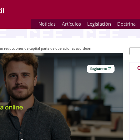
Noticias
Artículos
Legislación
Doctrina
 en reducciones de capital parte de operaciones acordeón
Busc
Fo
C