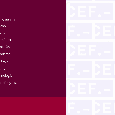
TT y RR.HH
echo
oria
rmática
nierías
iodismo
ología
ismo
inología
ación y TIC's