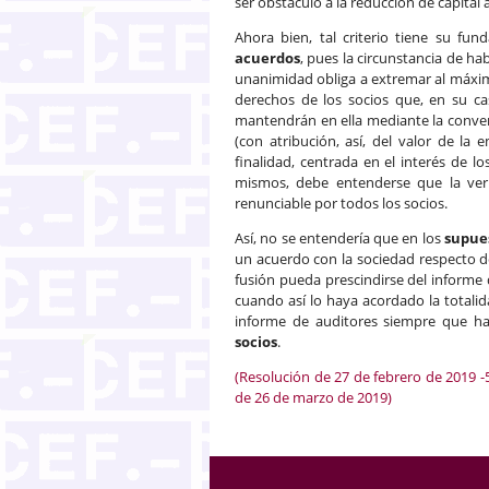
ser obstáculo a la reducción de capital a
Ahora bien, tal criterio tiene su fu
acuerdos
, pues la circunstancia de 
unanimidad obliga a extremar al máximo 
derechos de los socios que, en su ca
mantendrán en ella mediante la convers
(con atribución, así, del valor de la
finalidad, centrada en el interés de lo
mismos, debe entenderse que la verif
renunciable por todos los socios.
Así, no se entendería que en los
supues
un acuerdo con la sociedad respecto de
fusión pueda prescindirse del informe
cuando así lo haya acordado la totalida
informe de auditores siempre que h
socios
.
(Resolución de 27 de febrero de 2019 -5
de 26 de marzo de 2019)