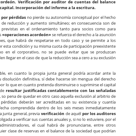
cordeón. Verificación por auditor de cuentas del balance
 capital. Incorporación del informe a la escritura.
 por pérdidas
no pierde su autonomía conceptual por el hecho
 de reducción y aumento simultáneo; en consecuencia son de
n previstas en el ordenamiento tanto para socios como para
as
«operaciones acordeón»
se refuerza el derecho a la asunción
ones, que habrá de respetarse en todo caso y se permite a los
ner esta condición y su misma cuota de participación preexistente
mo en el corporativo, no se puede evitar que se produzcan
 llegar en el caso de que la reducción sea a cero a su exclusión
ble, en cuanto la propia junta general podría acordar ante la
u disolución definitiva, sí debe hacerse sin mengua del derecho
 por lo que en cuanto pretenda disminuirse o suprimirse el capital
 de
resultar justificadas contablemente con las señaladas
, so pena de quedar en otro caso aquella exclusión al arbitrio de
as pérdidas deberán ser acreditadas en su existencia y cuantía
 fecha comprendida dentro de los seis meses inmediatamente
a junta general, previa
verificación
de aquél
por los auditores
igada a verificar sus cuentas anuales y, si no lo estuviere, por el
administradores, el cual habrá de pronunciarse, entre otros
uier clase de reservas en el balance de la sociedad que podrían