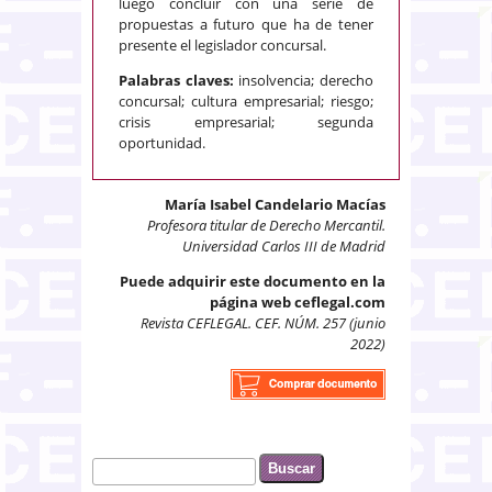
luego concluir con una serie de
propuestas a futuro que ha de tener
presente el legislador concursal.
Palabras claves:
insolvencia; derecho
concursal; cultura empresarial; riesgo;
crisis empresarial; segunda
oportunidad.
María Isabel Candelario Macías
Profesora titular de Derecho Mercantil.
Universidad Carlos III de Madrid
Puede adquirir este documento en la
página web ceflegal.com
Revista CEFLEGAL. CEF. NÚM. 257 (junio
2022)
Buscar
Formulario de búsqueda