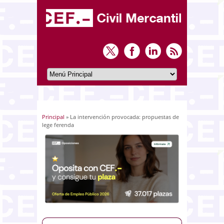
Principal
» La intervención provocada: propuestas de
Usted está aquí
lege ferenda