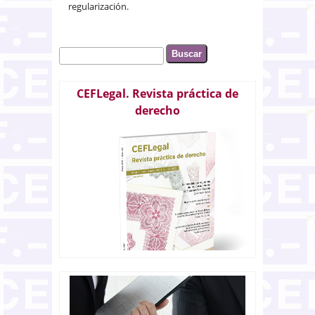
regularización.
Buscar
Formulario de búsqueda
CEFLegal. Revista práctica de
derecho