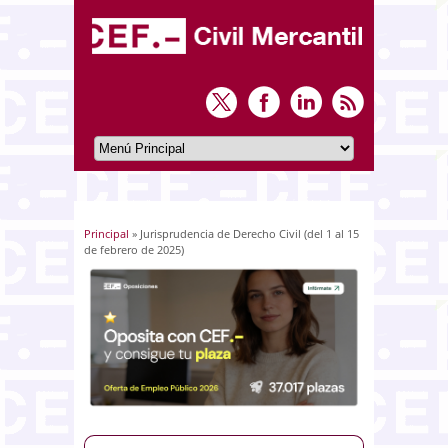
Principal
» Jurisprudencia de Derecho Civil (del 1 al 15
Usted está aquí
de febrero de 2025)