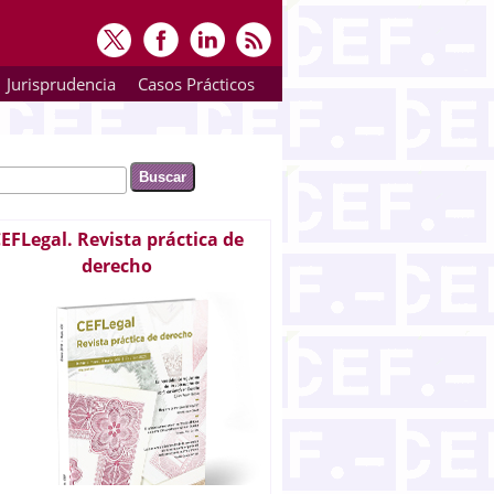
Jurisprudencia
Casos Prácticos
ar
rmulario de búsqueda
EFLegal. Revista práctica de
derecho