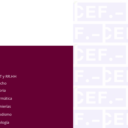
TT y RR.HH
echo
oria
rmática
nierías
iodismo
ología