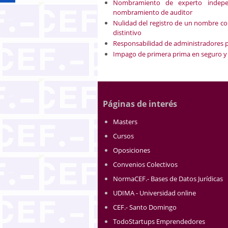
Nombramiento de experto indepen
nombramiento de auditor
Nulidad del registro de un nombre co
distintivo
Responsabilidad de administradores po
Impago de primera prima en seguro y
Páginas de interés
Masters
Cursos
Oposiciones
Convenios Colectivos
NormaCEF.- Bases de Datos Jurídicas
UDIMA - Universidad online
CEF.- Santo Domingo
TodoStartups Emprendedores