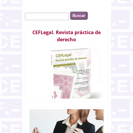
Buscar
Formulario de búsqueda
CEFLegal. Revista práctica de
derecho