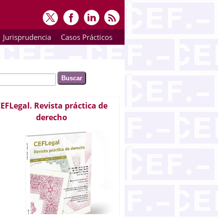
Jurisprudencia
Casos Prácticos
ar
rmulario de búsqueda
EFLegal. Revista práctica de
derecho