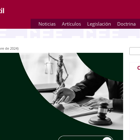
Noticias
Artículos
Legislación
Doctrina
bre de 2024)
Busc
Fo
C