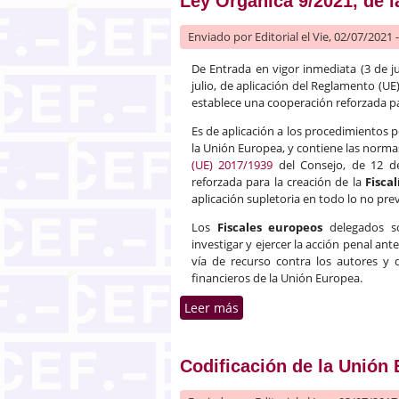
Ley Orgánica 9/2021, de l
Enviado por
Editorial
el Vie, 02/07/2021 
De Entrada en vigor inmediata (3 de ju
julio, de aplicación del Reglamento (UE
establece una cooperación reforzada pa
Es de aplicación a los procedimientos p
la Unión Europea, y contiene las norma
(UE) 2017/1939
del Consejo, de 12 de
reforzada para la creación de la
Fisca
aplicación supletoria en todo lo no pre
Los
Fiscales europeos
delegados so
investigar y ejercer la acción penal an
vía de recurso contra los autores y 
financieros de la Unión Europea.
Leer más
sobre Ley Orgánica 9/2021,
Codificación de la Unión