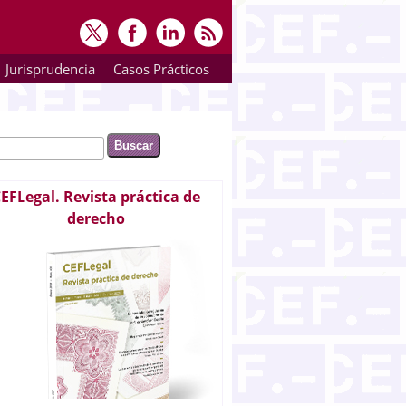
Jurisprudencia
Casos Prácticos
ar
rmulario de búsqueda
EFLegal. Revista práctica de
derecho