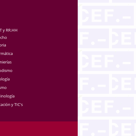
TT y RR.HH
echo
oria
rmática
nierías
iodismo
ología
ismo
inología
ación y TIC's