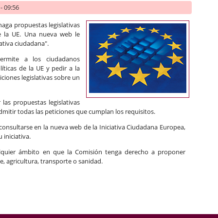
- 09:56
aga propuestas legislativas
de la UE. Una nueva web le
ativa ciudadana".
rmite a los ciudadanos
íticas de la UE y pedir a la
iones legislativas sobre un
las propuestas legislativas
admitir todas las peticiones que cumplan los requisitos.
nsultarse en la nueva web de la Iniciativa Ciudadana Europea,
 iniciativa.
ualquier ámbito en que la Comisión tenga derecho a proponer
, agricultura, transporte o sanidad.
va ciudadana en la Unión Europea