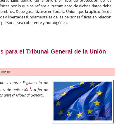
 personales dentro de la Unión, el nivel de protección de los
ísicas por lo que se refiere al tratamiento de dichos datos debe
iembros. Debe garantizarse en toda la Unión que la aplicación de
s y libertades fundamentales de las personas físicas en relación
er personal sea coherente y homogénea.
de protección de datos de la Unión Europea
 para el Tribunal General de la Unión
- 09:30
gor el nuevo Reglamento de
1
nes de aplicación
,
a fin de
os ante el Tribunal General.
sales para el Tribunal General de la Unión europea