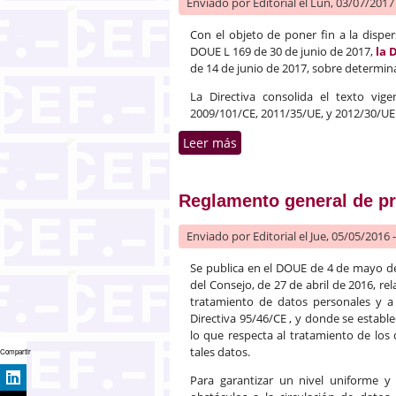
Enviado por
Editorial
el Lun, 03/07/2017 
Con el objeto de poner fin a la dispe
DOUE L 169 de 30 de junio de 2017,
la 
de 14 de junio de 2017, sobre determi
La Directiva consolida el texto vige
2009/101/CE, 2011/35/UE, y 2012/30/UE
Leer más
sobre Codificación de la 
Reglamento general de pr
Enviado por
Editorial
el Jue, 05/05/2016 
Se publica en el DOUE de 4 de mayo d
del Consejo, de 27 de abril de 2016, rel
tratamiento de datos personales y a 
Directiva 95/46/CE , y donde se estable
lo que respecta al tratamiento de los d
tales datos.
Compartir
Para garantizar un nivel uniforme y 