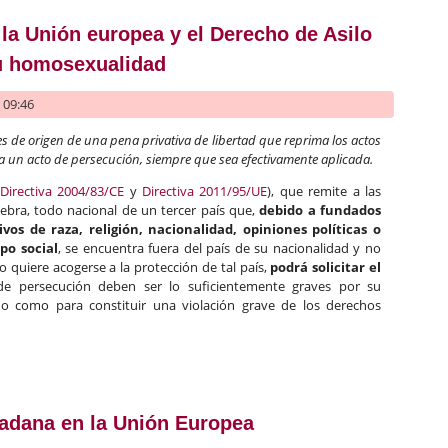
e la Unión europea y el Derecho de Asilo
su homosexualidad
- 09:46
ses de origen de una pena privativa de libertad que reprima los actos
a un acto de persecución, siempre que sea efectivamente aplicada.
Directiva 2004/83/CE
y
Directiva 2011/95/UE
), que remite a las
ebra, todo nacional de un tercer país que,
debido a fundados
os de raza, religión, nacionalidad, opiniones políticas o
po social
, se encuentra fuera del país de su nacionalidad y no
 quiere acogerse a la protección de tal país,
podrá solicitar el
de persecución deben ser lo suficientemente graves por su
do como para constituir una violación grave de los derechos
cia de la Unión europea y el Derecho de Asilo de los perseguidos 
udadana en la Unión Europea