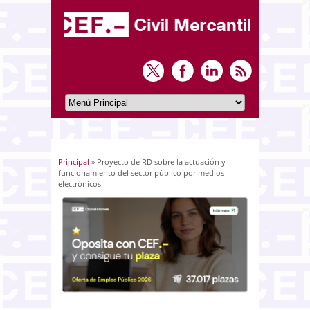
Principal
» Proyecto de RD sobre la actuación y
Usted está aquí
funcionamiento del sector público por medios
electrónicos