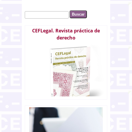
Buscar
Formulario de búsqueda
CEFLegal. Revista práctica de
derecho