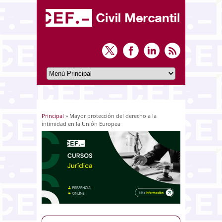
Principal
» Mayor protección del derecho a la
Usted está aquí
intimidad en la Unión Europea