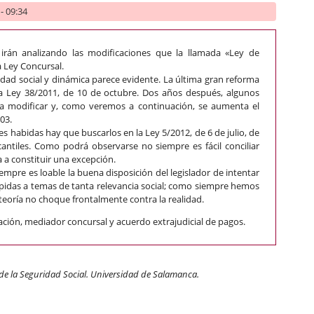
- 09:34
e irán analizando las modificaciones que la llamada «Ley de
 Ley Concursal.
idad social y dinámica parece evidente. La última gran reforma
la Ley 38/2011, de 10 de octubre. Dos años después, algunos
 a modificar y, como veremos a continuación, se aumenta el
003.
 habidas hay que buscarlos en la Ley 5/2012, de 6 de julio, de
antiles. Como podrá observarse no siempre es fácil conciliar
a a constituir una excepción.
mpre es loable la buena disposición del legislador de intentar
rápidas a temas de tanta relevancia social; como siempre hemos
eoría no choque frontalmente contra la realidad.
ión, mediador concursal y acuerdo extrajudicial de pagos.
 de la Seguridad Social.
Universidad de Salamanca.