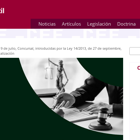
Noticias
Artículos
Legislación
Doctrina
9 de julio, Concursal, introducidas por la Ley 14/2013, de 27 de septiembre,
Busc
Fo
alización
C