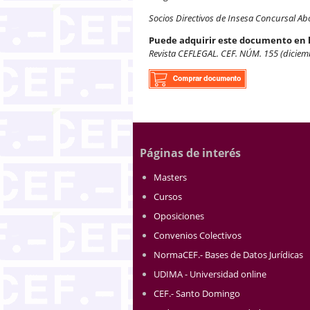
Socios Directivos de Insesa Concursal Ab
Puede adquirir este documento en 
Revista CEFLEGAL. CEF. NÚM. 155 (diciem
Páginas de interés
Masters
Cursos
Oposiciones
Convenios Colectivos
NormaCEF.- Bases de Datos Jurídicas
UDIMA - Universidad online
CEF.- Santo Domingo