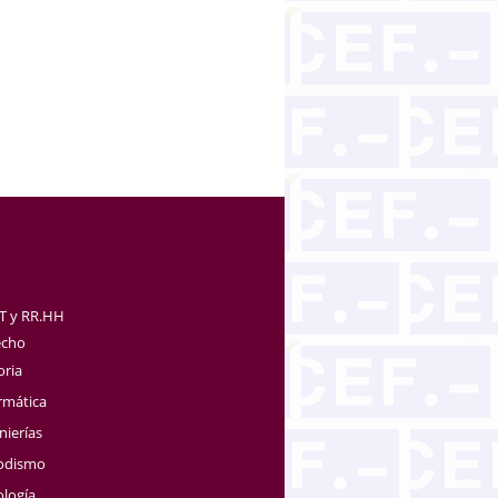
TT y RR.HH
echo
oria
rmática
nierías
iodismo
ología