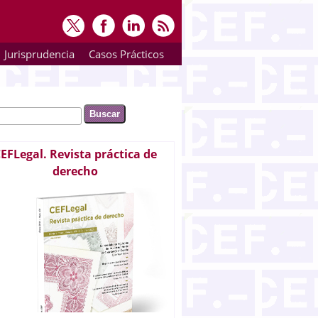
Jurisprudencia
Casos Prácticos
ar
rmulario de búsqueda
EFLegal. Revista práctica de
derecho