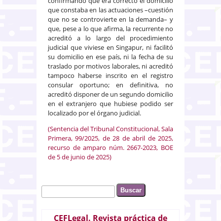
confirmando que era correcto el domicilio
que constaba en las actuaciones –cuestión
que no se controvierte en la demanda– y
que, pese a lo que afirma, la recurrente no
acreditó a lo largo del procedimiento
judicial que viviese en Singapur, ni facilitó
su domicilio en ese país, ni la fecha de su
traslado por motivos laborales, ni acreditó
tampoco haberse inscrito en el registro
consular oportuno; en definitiva, no
acreditó disponer de un segundo domicilio
en el extranjero que hubiese podido ser
localizado por el órgano judicial.
(Sentencia del Tribunal Constitucional, Sala
Primera, 99/2025, de 28 de abril de 2025,
recurso de amparo núm. 2667-2023, BOE
de 5 de junio de 2025)
Buscar
Formulario de búsqueda
CEFLegal. Revista práctica de