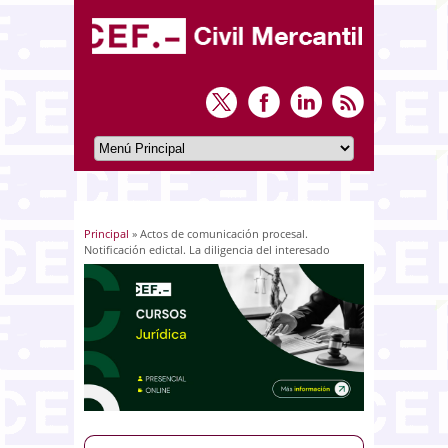
Principal
» Actos de comunicación procesal.
Usted está aquí
Notificación edictal. La diligencia del interesado