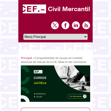
Principal
» Compatibilidad de causas de nulidad
Usted está aquí
absoluta de marcas de la UE. Mala fe del solicitante