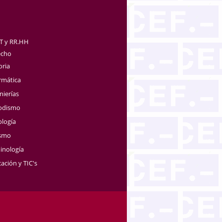
TT y RR.HH
echo
oria
rmática
nierías
iodismo
ología
ismo
inología
ación y TIC's