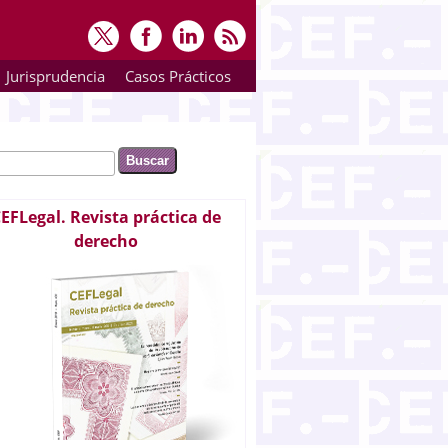
Jurisprudencia
Casos Prácticos
ar
rmulario de búsqueda
EFLegal. Revista práctica de
derecho