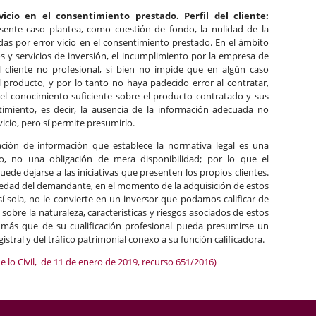
vicio en el consentimiento prestado. Perfil del cliente:
esente caso plantea, como cuestión de fondo, la nulidad de la
das por error vicio en el consentimiento prestado. En el ámbito
s y servicios de inversión, el incumplimiento por la empresa de
l cliente no profesional, si bien no impide que en algún caso
l producto, y por lo tanto no haya padecido error al contratar,
a del conocimiento suficiente sobre el producto contratado y sus
timiento, es decir, la ausencia de la información adecuada no
vicio, pero sí permite presumirlo.
ación de información que establece la normativa legal es una
co, no una obligación de mera disponibilidad; por lo que el
de dejarse a las iniciativas que presenten los propios clientes.
piedad del demandante, en el momento de la adquisición de estos
í sola, no le convierte en un inversor que podamos calificar de
obre la naturaleza, características y riesgos asociados de estos
 más que de su cualificación profesional pueda presumirse un
tral y del tráfico patrimonial conexo a su función calificadora.
e lo Civil, de 11 de enero de 2019, recurso 651/2016)