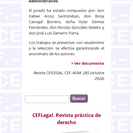
Administrativo
.
El jurado ha estado compuesto por: don
Xabier Arzoz Santisteban, don Borja
Carvajal Borrero, doña Itzíar Gómez
Fernández, don Nicolás González Deleito y
don José Luis Zamarro Parra.
Los trabajos se presentan con seudónimo
y la selección se efectúa garantizando el
anonimato de los autores.
> Ver documento
Revista CEFLEGAL. CEF. NÚM. 285 (octubre
2024)
Buscar
Formulario de búsqueda
CEFLegal. Revista práctica de
derecho