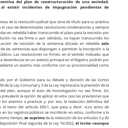
eventiva del plan de reestructuración de una sociedad.
 al existir incidentes de impugnación pendientes de
rmeza de la resolución judicial que sirve de título para su práctica
en el caso de determinadas resoluciones condenatorias y siempre
das en rebeldía haber transcurrido el plazo para la rescisión por
olución no sea firme o aun siéndolo, no hayan transcurrido los
 acción de rescisión de la sentencia dictada en rebeldía
solo
a
de las sentencias que dispongan o permitan la inscripción o la
úblicos. Las resoluciones no firmes, en el sentido indicado, que
 desembocar en un asiento principal en el Registro podrán por
s mediante un asiento más conforme con su provisionalidad como
ado por el Gobierno para su debate y decisión de las Cortes
650 de la Ley Concursal y 3 de la Ley Hipotecaria la previsión de la
n del plan, aunque el auto de homologación no sea firme. Sin
prevaleció la opción de aplicar en este caso las previsiones que
los asientos a practicar y, por eso, la redacción definitiva del
el texto del artículo 650.1, que pasa a decir: «Los actos de
s en los registros públicos se inscribirán en estos, conforme a la
l mismo tiempo,
se suprime
de la redacción de los artículos 3 y 82
disposición final segunda de la Ley 16/2022,
el inciso «aunque