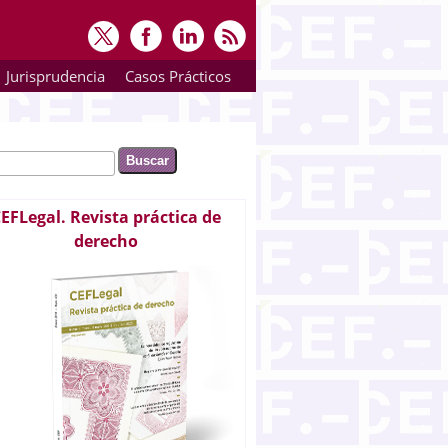
Jurisprudencia
Casos Prácticos
ar
rmulario de búsqueda
EFLegal. Revista práctica de
derecho