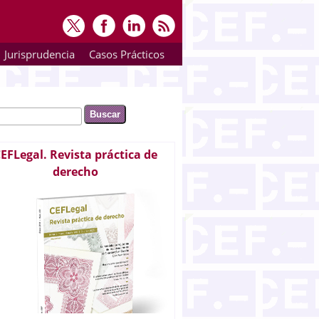
Jurisprudencia
Casos Prácticos
ar
rmulario de búsqueda
EFLegal. Revista práctica de
derecho