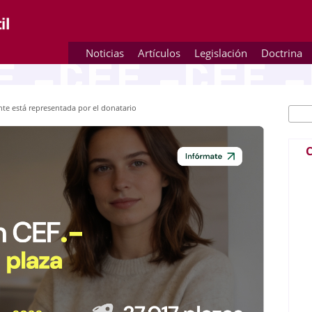
Noticias
Artículos
Legislación
Doctrina
nte está representada por el donatario
Busc
Fo
C