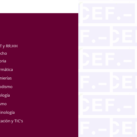
TT y RR.HH
echo
oria
rmática
nierías
iodismo
ología
ismo
inología
ación y TIC's