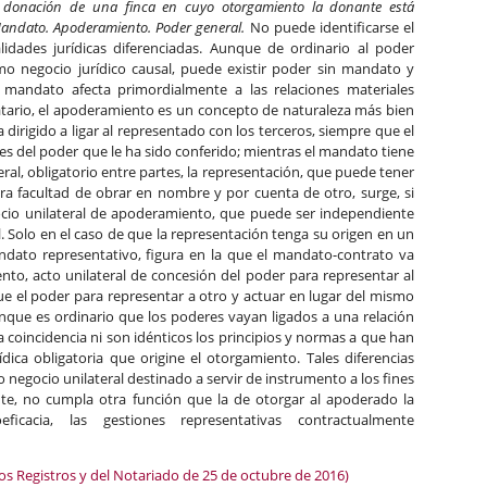
de donación de una finca en cuyo otorgamiento la donante está
andato. Apoderamiento. Poder general.
No puede identificarse el
dades jurídicas diferenciadas. Aunque de ordinario al poder
 negocio jurídico causal, puede existir poder sin mandato y
mandato afecta primordialmente a las relaciones materiales
tario, el apoderamiento es un concepto de naturaleza más bien
 dirigido a ligar al representado con los terceros, siempre que el
es del poder que le ha sido conferido; mientras el mandato tiene
eral, obligatorio entre partes, la representación, que puede tener
ra facultad de obrar en nombre y por cuenta de otro, surge, si
ocio unilateral de apoderamiento, que puede ser independiente
l. Solo en el caso de que la representación tenga su origen en un
ato representativo, figura en la que el mandato-contrato va
nto, acto unilateral de concesión del poder para representar al
ue el poder para representar a otro y actuar en lugar del mismo
nque es ordinario que los poderes vayan ligados a una relación
a coincidencia ni son idénticos los principios y normas a que han
ídica obligatoria que origine el otorgamiento. Tales diferencias
negocio unilateral destinado a servir de instrumento a los fines
te, no cumpla otra función que la de otorgar al apoderado la
ficacia, las gestiones representativas contractualmente
los Registros y del Notariado de 25 de octubre de 2016)