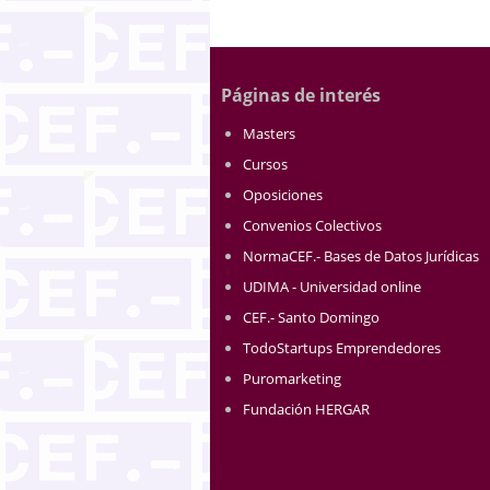
Páginas de interés
Masters
Cursos
Oposiciones
Convenios Colectivos
NormaCEF.- Bases de Datos Jurídicas
UDIMA - Universidad online
CEF.- Santo Domingo
TodoStartups Emprendedores
Puromarketing
Fundación HERGAR