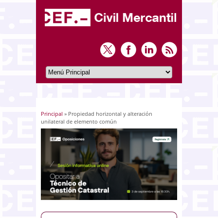
Principal
» Propiedad horizontal y alteración
Usted está aquí
unilateral de elemento común