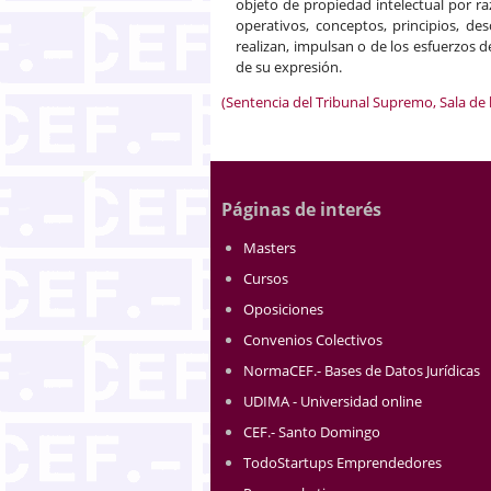
objeto de propiedad intelectual por r
operativos, conceptos, principios, de
realizan, impulsan o de los esfuerzos de
de su expresión.
(Sentencia del Tribunal Supremo, Sala de 
Páginas de interés
Masters
Cursos
Oposiciones
Convenios Colectivos
NormaCEF.- Bases de Datos Jurídicas
UDIMA - Universidad online
CEF.- Santo Domingo
TodoStartups Emprendedores