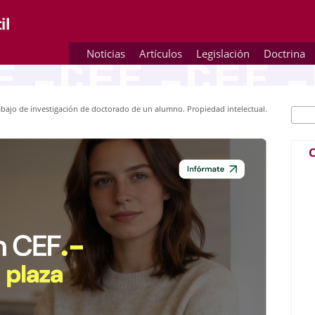
Noticias
Artículos
Legislación
Doctrina
abajo de investigación de doctorado de un alumno. Propiedad intelectual.
Busc
Fo
C