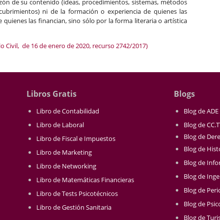
azón de su contenido (ideas, procedimientos, sistemas, métodos
scubrimientos) ni de la formación o experiencia de quienes las
 quienes las financian, sino sólo por la forma literaria o artística
lo Civil, de 16 de enero de 2020, recurso 2742/2017)
Libros Gratis
Blogs
Libro de Contabilidad
Blog de ADE
Libro de Laboral
Blog de CC.
Blog de Der
Libro de Fiscal e Impuestos
Blog de Hist
Libro de Marketing
Blog de Info
Libro de Networking
Blog de Inge
Libro de Matemáticas Financieras
Blog de Per
Libro de Tests Psicotécnicos
Blog de Psic
Libro de Gestión Sanitaria
Blog de Tur