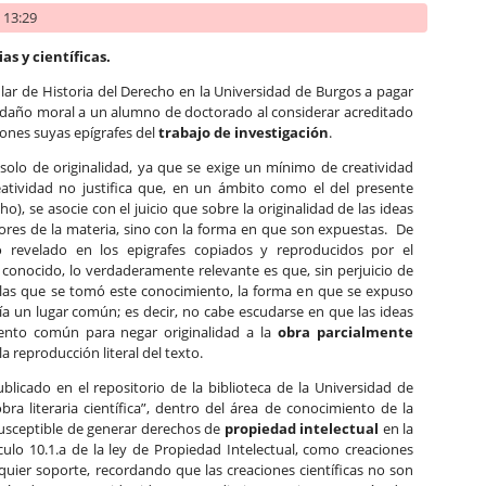
- 13:29
as y científicas.
lar de Historia del Derecho en la Universidad de Burgos a pagar
 daño moral a un alumno de doctorado al considerar acreditado
iones suyas epígrafes del
trabajo de investigación
.
 solo de originalidad, ya que se exige un mínimo de creatividad
reatividad no justifica que, en un ámbito como el del presente
o), se asocie con el juicio que sobre la originalidad de las ideas
res de la materia, sino con la forma en que son expuestas. De
revelado en los epigrafes copiados y reproducidos por el
conocido, lo verdaderamente relevante es que, sin perjuicio de
de las que se tomó este conocimiento, la forma en que se expuso
uía un lugar común; es decir, no cabe escudarse en que las ideas
iento común para negar originalidad a la
obra parcialmente
 la reproducción literal del texto.
ublicado en el repositorio de la biblioteca de la Universidad de
bra literaria científica”, dentro del área de conocimiento de la
 susceptible de generar derechos de
propiedad intelectual
en la
ulo 10.1.a de la ley de Propiedad Intelectual, como creaciones
lquier soporte, recordando que las creaciones científicas no son