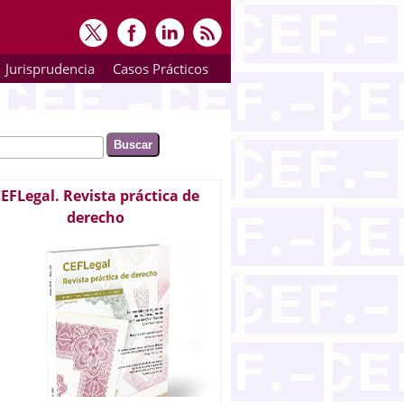
Jurisprudencia
Casos Prácticos
ar
rmulario de búsqueda
EFLegal. Revista práctica de
derecho