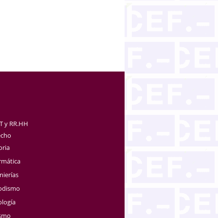
TT y RR.HH
echo
oria
rmática
nierías
iodismo
ología
ismo