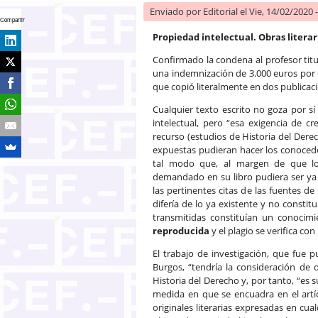
Enviado por
Editorial
el Vie, 14/02/2020 
Compartir
Propiedad intelectual. Obras literari
Confirmado la condena al profesor titu
una indemnización de 3.000 euros por
que copió literalmente en dos publicac
Cualquier texto escrito no goza por sí
intelectual, pero “esa exigencia de c
recurso (estudios de Historia del Derech
expuestas pudieran hacer los conocedo
tal modo que, al margen de que lo 
demandado en su libro pudiera ser ya 
las pertinentes citas de las fuentes 
difería de lo ya existente y no constit
transmitidas constituían un conocim
reproducida
y el plagio se verifica con
El trabajo de investigación, que fue p
Burgos, “tendría la consideración de o
Historia del Derecho y, por tanto, “es
medida en que se encuadra en el artíc
originales literarias expresadas en cua