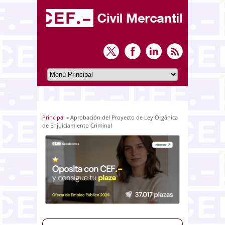
Principal
» Aprobación del Proyecto de Ley Orgánica
Usted está aquí
de Enjuiciamiento Criminal