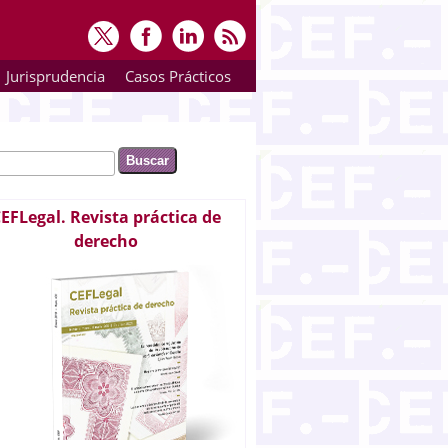
Jurisprudencia
Casos Prácticos
ar
rmulario de búsqueda
EFLegal. Revista práctica de
derecho