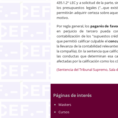
435.1.2º LEC y a solicitud de la parte, 
los presupuestos legales ("...que ex
permitirán adquirir certeza sobre aqu
motivo.
Por regla general, los
pagarés de favo
en perjuicio de tercero pueda conl
contabilización de los "supuestos créd
que permitió calificar culpable el
conc
la llevanza de la contabilidad relevant
la compañía). En la sentencia que calif
las conductas que determinan esa cal
afectadas por la calificación como los c
(Sentencia del Tribunal Supremo, Sala d
Páginas de interés
Masters
Cursos