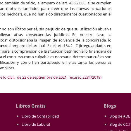
sino también de oficio, al amparo del art. 435.2 LEC, si se cumplen
istan motivos fundados para creer que las nuevas actuaciones
ellos hechos"), que no han sido directamente cuestionados en el
r
no son ilícitos per sé, sin perjuicio de que su utilización abusiva
levar otras consecuencias jurídicas. En nuestro caso, la
itos" distorsionaba la imagen de solvencia de la concursada, lo
urso
al amparo del ordinal 1º del art. 164.2 LC (irregularidades en
es para la comprensión de la situación patrimonial o financiera de
ica el concurso como culpable es necesario determinar cuáles son
ificación y cómo han participado en ellas tanto las personas
ómplices.
e lo Civil, de 22 de septiembre de 2021, recurso 2284/2018)
Libros Gratis
Blogs
Libro de Contabilidad
Blog de ADE
Libro de Laboral
Blog de CC.