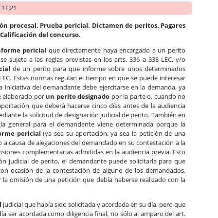
- 11:21
ón procesal. Prueba pericial. Dictamen de peritos. Pagares
Calificación del concurso.
nforme pericial
que directamente haya encargado a un perito
se sujeta a las reglas previstas en los arts. 336 a 338 LEC, y/o
cial
de un perito para que informe sobre unos determinados
9 LEC. Estas normas regulan el tiempo en que se puede interesar
la iniciativa del demandante debe ejercitarse en la demanda, ya
e elaborado por
un perito designado
por la parte o, cuando no
aportación que deberá hacerse cinco días antes de la audiencia
mediante la solicitud de designación judicial de perito. También en
gla general para el demandante viene determinada porque la
orme pericial
(ya sea su aportación, ya sea la petición de una
sto a causa de alegaciones del demandado en su contestación a la
siones complementarias admitidas en la audiencia previa. Esto
ón judicial de perito, el demandante puede solicitarla para que
con ocasión de la contestación de alguno de los demandados,
r la omisión de una petición que debía haberse realizado con la
l
judicial que había sido solicitada y acordada en su día, pero que
día ser acordada como diligencia final, no sólo al amparo del art.