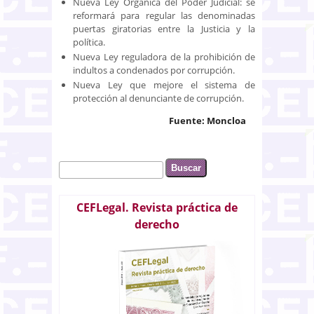
Nueva Ley Orgánica del Poder Judicial: se
reformará para regular las denominadas
puertas giratorias entre la Justicia y la
política.
Nueva Ley reguladora de la prohibición de
indultos a condenados por corrupción.
Nueva Ley que mejore el sistema de
protección al denunciante de corrupción.
Fuente: Moncloa
Buscar
Formulario de búsqueda
CEFLegal. Revista práctica de
derecho