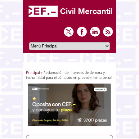
Principal
» Reclamación de intereses de demora y
Usted está aquí
fecha inicial para el cómputo en procedimiento penal