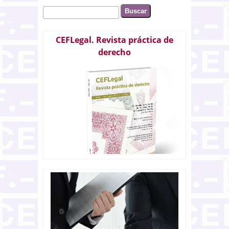
Buscar
Formulario de búsqueda
CEFLegal. Revista práctica de
derecho