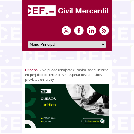
Principal
» No puede rebajarse el capital social inscrito
Usted está aquí
en perjuicio de terceros sin respetar los requisitos
previstos en la Ley