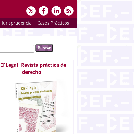
Jurisprudencia
Casos Prácticos
ar
rmulario de búsqueda
EFLegal. Revista práctica de
derecho