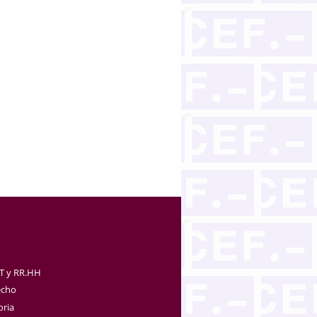
TT y RR.HH
echo
oria