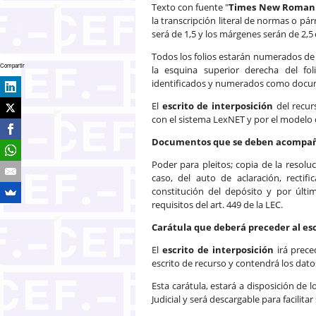
Texto con fuente "
Times New Roman
la transcripción literal de normas o pár
será de 1,5 y los márgenes serán de 2,5
Todos los folios estarán numerados de
Compartir
la esquina superior derecha del fo
identificados y numerados como docu
El
escrito de interposición
del recur
con el sistema LexNET y por el modelo
Documentos que se deben acompañar
Poder para pleitos; copia de la resol
caso, del auto de aclaración, recti
constitución del depósito y por últ
requisitos del art. 449 de la LEC.
Carátula que deberá preceder al esc
El
escrito de interposición
irá prece
escrito de recurso y contendrá los dato
Esta carátula, estará a disposición de 
Judicial y será descargable para facilit