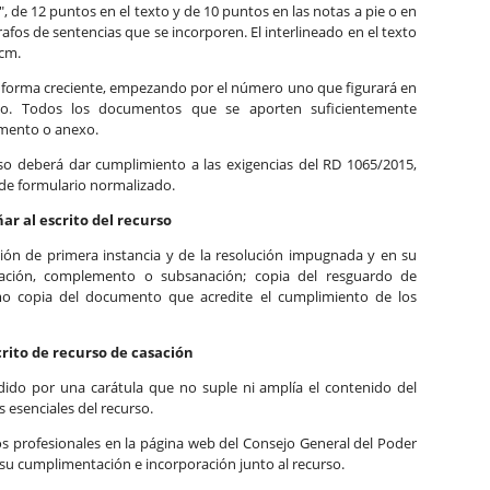
", de 12 puntos en el texto y de 10 puntos en las notas a pie o en
rafos de sentencias que se incorporen. El interlineado en el texto
 cm.
 forma creciente, empezando por el número uno que figurará en
lio. Todos los documentos que se aporten suficientemente
mento o anexo.
so deberá dar cumplimiento a las exigencias del RD 1065/2015,
 de formulario normalizado.
 al escrito del recurso
ución de primera instancia y de la resolución impugnada y en su
ficación, complemento o subsanación; copia del resguardo de
imo copia del documento que acredite el cumplimiento de los
rito de recurso de casación
dido por una carátula que no suple ni amplía el contenido del
s esenciales del recurso.
los profesionales en la página web del Consejo General del Poder
ar su cumplimentación e incorporación junto al recurso.