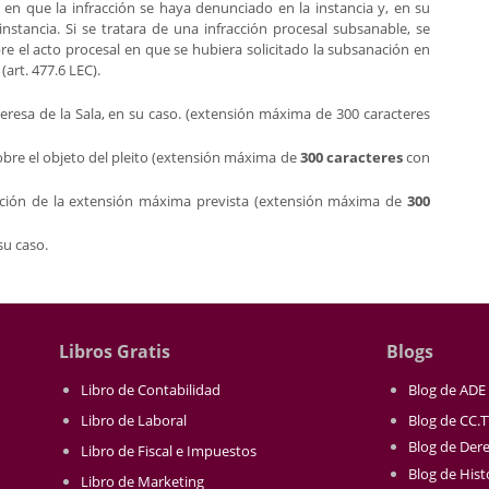
,) en que la infracción se haya denunciado en la instancia y, en su
nstancia. Si se tratara de una infracción procesal subsanable, se
re el acto procesal en que se hubiera solicitado la subsanación en
(art. 477.6 LEC).
eresa de la Sala, en su caso. (extensión máxima de 300 caracteres
bre el objeto del pleito (extensión máxima de
300 caracteres
con
eración de la extensión máxima prevista (extensión máxima de
300
 su caso.
Libros Gratis
Blogs
Libro de Contabilidad
Blog de ADE
Libro de Laboral
Blog de CC.
Blog de Der
Libro de Fiscal e Impuestos
Blog de Hist
Libro de Marketing