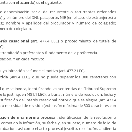
unta con el acuerdo) es el siguiente:
o denominación social del recurrente o recurrentes ordenados
o) y el número del DNI, pasaporte, NIE (en el caso de extranjeros) o
cas); nombre y apellidos del procurador y número de colegiado;
mero de colegiado.
erés casacional
(art. 477.4 LEC) o procedimiento de tutela de
C).
de tramitación preferente y fundamento de la preferencia.
ación. Y en cada motivo:
uya infracción se funde el motivo (art. 477.2 LEC).
tida
(481.4 LEC), que no puede superar los 300 caracteres con
l
que se invoca, identificando las sentencias del Tribunal Supremo
e lo justifiquen (481.1 LEC): tribunal, número de resolución, fecha y
tificación del interés casacional notorio que se alegue (art. 477.4
ia o necesidad de revisión (extensión máxima de 300 caracteres con
cción de una norma procesal
: identificación de la resolución o
cometido la infracción, su fecha y, en su caso, número de folio de
rabación, así como el acto procesal (escrito, resolución, audiencia