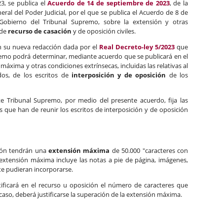
3, se publica el
Acuerdo de 14 de septiembre de 2023
, de la
al del Poder Judicial, por el que se publica el Acuerdo de 8 de
Gobierno del Tribunal Supremo, sobre la extensión y otras
 de
recurso de casación
y de oposición civiles.
en su nueva redacción dada por el
Real Decreto-ley 5/2023
que
remo podrá determinar, mediante acuerdo que se publicará en el
n máxima y otras condiciones extrínsecas, incluidas las relativas al
os, de los escritos de
interposición y de oposición
de los
te Tribunal Supremo, por medio del presente acuerdo, fija las
es que han de reunir los escritos de interposición y de oposición
ción tendrán una
extensión máxima
de 50.000 "caracteres con
a extensión máxima incluye las notas a pie de página, imágenes,
e pudieran incorporarse.
ificará en el recurso u oposición el número de caracteres que
 caso, deberá justificarse la superación de la extensión máxima.