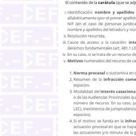
El contenido de la
carátula
(que se adj
Identificación:
nombre y apellidos
alfabéticamente (por el primer apellid
NIF (en el caso de personas jurídi
nombre y apellidos del letrado/s y nú
Resolución recurrida.
Cauce de acceso a la casación:
int
derechos fundamentales (art. 481.1 LE
En su caso, si se trata de un recurso 
Motivos
numerados del recurso de cas
Norma procesal
o sustantiva en c
Resumen de la
infracción come
espacios.
Modalidad del
interés casaciona
o de las Audiencias Provinciales qu
número de recurso. En su caso, jus
LEC), inexistencia de jurisprudenc
espacios).
Si el motivo se funda en la
infra
actuación procesal en que se haya 
las actuaciones y/o minuto de la g