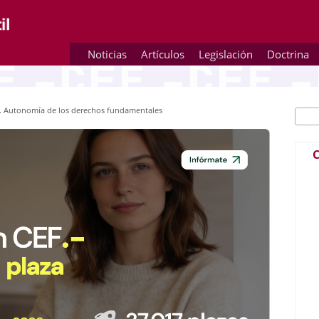
Noticias
Artículos
Legislación
Doctrina
n. Autonomía de los derechos fundamentales
Busc
Fo
C