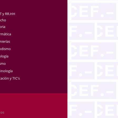
TT y RR.HH
echo
oria
rmática
nierías
iodismo
ología
ismo
inología
ación y TIC's
tos
.