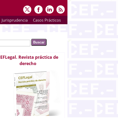
Jurisprudencia
Casos Prácticos
ar
rmulario de búsqueda
EFLegal. Revista práctica de
derecho