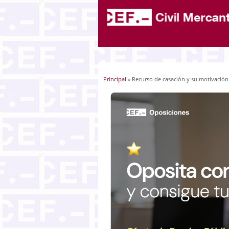
Principal
» Recurso de casación y su motivació
Usted está aquí