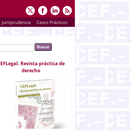
Jurisprudencia
Casos Prácticos
ar
rmulario de búsqueda
EFLegal. Revista práctica de
derecho