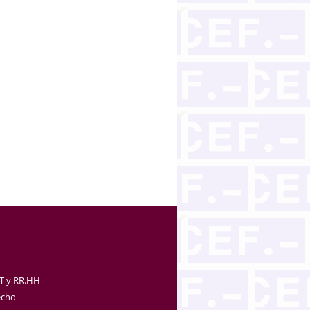
TT y RR.HH
echo