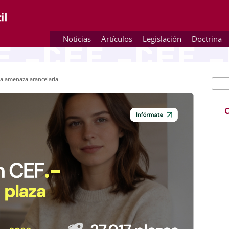
Noticias
Artículos
Legislación
Doctrina
la amenaza arancelaria
Busc
Fo
C