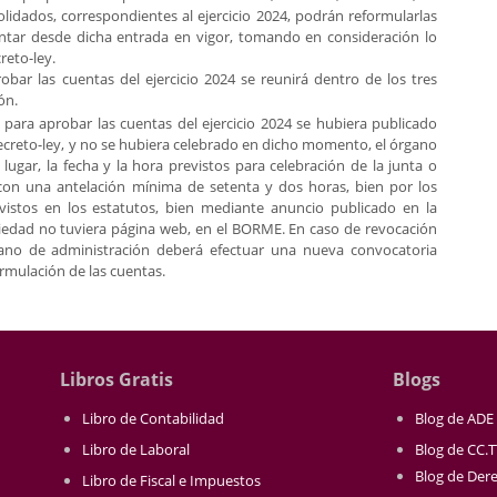
lidados, correspondientes al ejercicio 2024, podrán reformularlas
ntar desde dicha entrada en vigor, tomando en consideración lo
creto-ley.
robar las cuentas del ejercicio 2024 se reunirá dentro de los tres
ón.
l para aprobar las cuentas del ejercicio 2024 se hubiera publicado
 decreto-ley, y no se hubiera celebrado en dicho momento, el órgano
lugar, la fecha y la hora previstos para celebración de la junta o
con una antelación mínima de setenta y dos horas, bien por los
vistos en los estatutos, bien mediante anuncio publicado en la
ociedad no tuviera página web, en el BORME. En caso de revocación
gano de administración deberá efectuar una nueva convocatoria
ormulación de las cuentas.
Libros Gratis
Blogs
Libro de Contabilidad
Blog de ADE
Libro de Laboral
Blog de CC.
Blog de Der
Libro de Fiscal e Impuestos