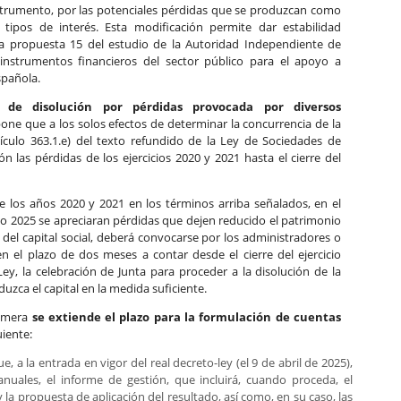
instrumento, por las potenciales pérdidas que se produzcan como
tipos de interés. Esta modificación permite dar estabilidad
 la propuesta 15 del estudio de la Autoridad Independiente de
 instrumentos financieros del sector público para el apoyo a
spañola.
 de disolución por pérdidas provocada por diversos
spone que a los solos efectos de determinar la concurrencia de la
tículo 363.1.e) del texto refundido de la Ley de Sociedades de
n las pérdidas de los ejercicios 2020 y 2021 hasta el cierre del
de los años 2020 y 2021 en los términos arriba señalados, en el
4 o 2025 se apreciaran pérdidas que dejen reducido el patrimonio
 del capital social, deberá convocarse por los administradores o
en el plazo de dos meses a contar desde el cierre del ejercicio
Ley, la celebración de Junta para proceder a la disolución de la
uzca el capital en la medida suficiente.
rimera
se extiende el plazo para la formulación de cuentas
uiente:
 a la entrada en vigor del real decreto-ley (el 9 de abril de 2025),
nuales, el informe de gestión, que incluirá, cuando proceda, el
 la propuesta de aplicación del resultado, así como, en su caso, las