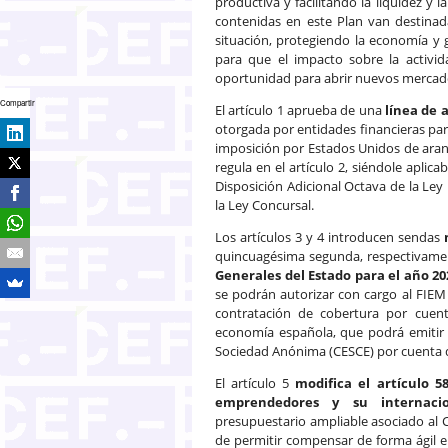
productiva y facilitando la liquidez y
contenidas en este Plan van destinad
situación, protegiendo la economía y 
para que el impacto sobre la activid
oportunidad para abrir nuevos mercad
Compartir
El artículo 1 aprueba de una
línea de 
otorgada por entidades financieras par
imposición por Estados Unidos de aran
regula en el artículo 2, siéndole aplic
Disposición Adicional Octava de la Ley
la Ley Concursal.
Los artículos 3 y 4 introducen sendas
quincuagésima segunda, respectivame
Generales del Estado para el año 20
se podrán autorizar con cargo al FIEM
contratación de cobertura por cuenta
economía española, que podrá emitir 
Sociedad Anónima (CESCE) por cuenta d
El artículo 5
modifica el artículo 5
emprendedores y su internacion
presupuestario ampliable asociado al CA
de permitir compensar de forma ágil e i