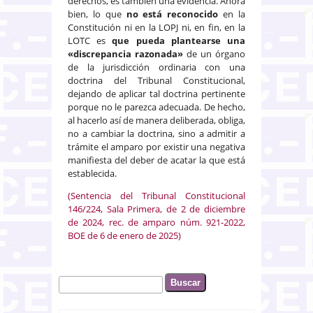
derechos, es también una evidencia. Ahora
bien, lo que
no está reconocido
en la
Constitución ni en la LOPJ ni, en fin, en la
LOTC es
que pueda plantearse una
«discrepancia razonada»
de un órgano
de la jurisdicción ordinaria con una
doctrina del Tribunal Constitucional,
dejando de aplicar tal doctrina pertinente
porque no le parezca adecuada. De hecho,
al hacerlo así de manera deliberada, obliga,
no a cambiar la doctrina, sino a admitir a
trámite el amparo por existir una negativa
manifiesta del deber de acatar la que está
establecida.
(Sentencia del Tribunal Constitucional
146/224, Sala Primera, de 2 de diciembre
de 2024, rec. de amparo núm. 921-2022,
BOE de 6 de enero de 2025)
Buscar
Formulario de búsqueda