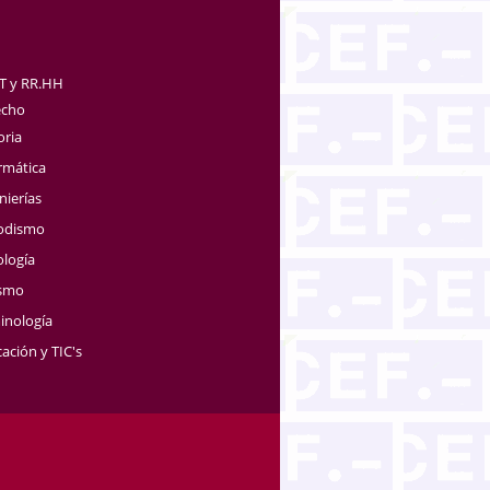
TT y RR.HH
echo
oria
rmática
nierías
iodismo
ología
ismo
inología
ación y TIC's