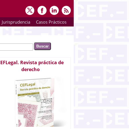
Jurisprudencia
Casos Prácticos
ar
rmulario de búsqueda
EFLegal. Revista práctica de
derecho