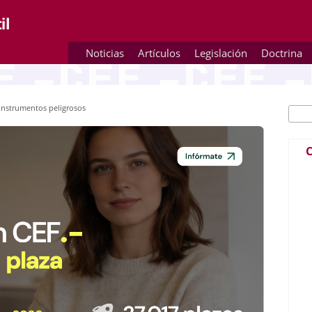
Noticias
Artículos
Legislación
Doctrina
 instrumentos peligrosos
Busc
Fo
C