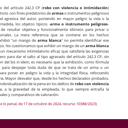
 del artículo 242.3 CP (
robo con violencia o intimidación
)
torio con fines predatorios de
armas
o instrumentos peligrosos
 agresiva del autor, poniendo en mayor peligro la vida o la
 medida, los objetos típicos -
arma o instrumento peligroso
-
n de resultar objetiva y funcionalmente idóneos para privar o
rsonales. La mera referencia que se contiene en los hechos
exhibió "un mango de
arma blanca
" no permite identificar ese
 tipo. No cuestionamos que exhibir un mango de un
arma blanca
 un mecanismo intimidatorio eficaz que satisfaría las exigencias
pero para dar el salto al tipo agravado del artículo 242.3 CP, sin
n del bis in idem, es necesario que la exhibición, como fórmula
ble para despejar toda duda de que se trata de un arma o un
a poner en peligro la vida y la integridad física, reforzando
oria. Mayor desvalor que, desde los hechos declarados probados,
 individualización de la pena en los delitos de
robo con violencia
ia, a la gravedad de la empleada, lo que siempre entraña la
uales y comparativos de valoración.
e lo penal, de 17 de octubre de 2024, recurso 10388/2023)