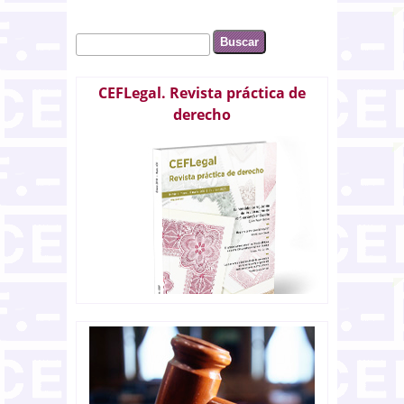
Buscar
Formulario de búsqueda
CEFLegal. Revista práctica de
derecho