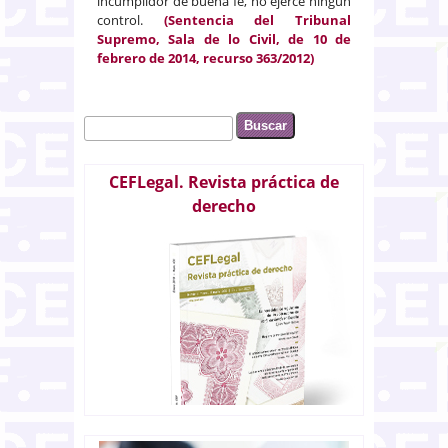
incumplidor de buena fe, no ejerce ningún
control.
(Sentencia del Tribunal
Supremo, Sala de lo Civil, de 10 de
febrero de 2014, recurso 363/2012)
Buscar
Formulario de búsqueda
CEFLegal. Revista práctica de
derecho