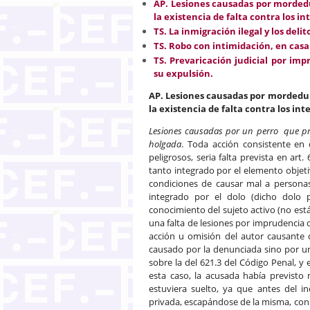
AP. Lesiones causadas por mordedu
la existencia de falta contra los in
TS. La inmigración ilegal y los deli
TS. Robo con intimidación, en casa
TS. Prevaricación judicial por im
su expulsión.
AP.
Lesiones causadas por mordedura
la existencia de falta
contra los int
Lesiones causadas por un perro que pre
holgada
. Toda acción consistente en
peligrosos, seria falta prevista en art
tanto integrado por el elemento objeti
condiciones de causar mal a personas
integrado por el dolo (dicho dolo 
conocimiento del sujeto activo (no es
una falta de lesiones por imprudencia 
acción u omisión del autor causante 
causado por la denunciada sino por un 
sobre la del 621.3 del Código Penal, y e
esta caso, la acusada había previsto
estuviera suelto, ya que antes del i
privada, escapándose de la misma, con l