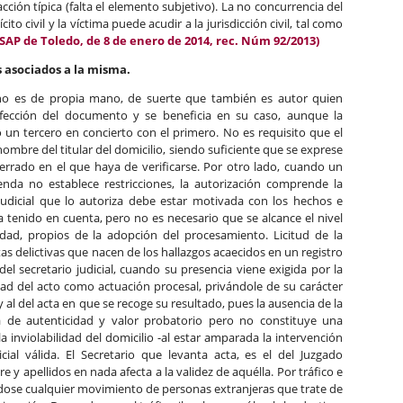
cción típica (falta el elemento subjetivo). La no concurrencia del
ícito civil y la víctima puede acudir a la jurisdicción civil, tal como
(SAP de Toledo, de 8 de enero de 2014, rec. Núm 92/2013)
os asociados a la misma.
l no es de propia mano, de suerte que también es autor quien
onfección del documento y se beneficia en su caso, aunque la
 un tercero en concierto con el primero. No es requisito que el
nombre del titular del domicilio, siendo suficiente que se exprese
cerrado en el que haya de verificarse. Por otro lado, cuando un
nda no establece restricciones, la autorización comprende la
judicial que lo autoriza debe estar motivada con los hechos e
a tenido en cuenta, pero no es necesario que se alcance el nivel
lidad, propios de la adopción del procesamiento. Licitud de la
as delictivas que nacen de los hallazgos acaecidos en un registro
el secretario judicial, cuando su presencia viene exigida por la
dad del acto como actuación procesal, privándole de su carácter
 al del acta en que se recoge su resultado, pues la ausencia de la
va de autenticidad y valor probatorio pero no constituye una
la inviolabilidad del domicilio -al estar amparada la intervención
icial válida. El Secretario que levanta acta, es el del Juzgado
 y apellidos en nada afecta a la validez de aquélla. Por tráfico e
ndose cualquier movimiento de personas extranjeras que trate de