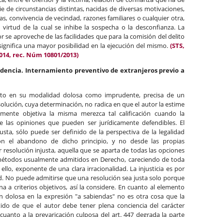
e de circunstancias distintas, nacidas de diversas motivaciones,
as, convivencia de vecindad, razones familiares o cualquier otra,
virtud de la cual se inhibe la sospecha o la desconfianza. La
 se aproveche de las facilidades que para la comisión del delito
 significa una mayor posibilidad en la ejecución del mismo.
(STS,
2014, rec. Núm 10801/2013)
rudencia. Internamiento preventivo de extranjeros previo a
 tanto en su modalidad dolosa como imprudente, precisa de un
esolución, cuya determinación, no radica en que el autor la estime
amente objetiva la misma merezca tal calificación cuando la
 las opiniones que pueden ser jurídicamente defendibles. El
usta, sólo puede ser definido de la perspectiva de la legalidad
on el abandono de dicho principio, y no desde las propias
 resolución injusta, aquella que se aparta de todas las opciones
 métodos usualmente admitidos en Derecho, careciendo de toda
ello, exponente de una clara irracionalidad. La injusticia es por
ad. No puede admitirse que una resolución sea justa solo porque
una a criterios objetivos, así la considere. En cuanto al elemento
n dolosa en la expresión "a sabiendas" no es otra cosa que la
tido de que el autor debe tener plena conciencia del carácter
 cuanto a la prevaricación culposa del art. 447 degrada la parte