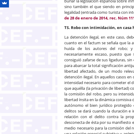
burlar la legislación española sobre inm
sino también el que siendo en princi
legalidad (entrada como turista con in
de 28 de enero de 2014, rec. Núm 11
TS. Robo con intimidación, en casa 
La detención ilegal, en este caso, d
cuanto en el factum se señala que la a
huida de los autores del robo; y
necesariamente escaso, puesto que 
consiguió zafarse de sus ligaduras, sin 
para abarcar la total significación ant
libertad afectado, de un modo releva
detención ilegal. En aquellos casos en 
intensidad necesario para cometer el d
que aquélla (la privación de libertad) 
la comisión del robo, pero su intens
libertad ínsita en la dinámica comisiva
autónomo el bien jurídico protegido e
delitos se dará cuando la duración e 
relación con el delito contra la pr
desconecta de ésta por su manifiesto e
medio necesario para la comisión del r
una relación especial subjetiva y aními