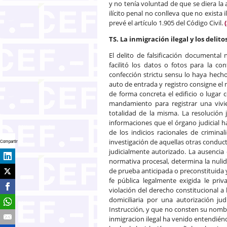
y no tenía voluntad de que se diera la a
ilícito penal no conlleva que no exista il
prevé el artículo 1.905 del Código Civil.
TS. La inmigración ilegal y los delit
El delito de falsificación documenta
facilitó los datos o fotos para la c
confección strictu sensu lo haya hecho
auto de entrada y registro consigne el 
de forma concreta el edificio o lugar 
mandamiento para registrar una vivie
totalidad de la misma. La resolución 
informaciones que el órgano judicial h
de los indicios racionales de crimina
investigación de aquellas otras conduct
Compartir
judicialmente autorizado. La ausencia d
normativa procesal, determina la nuli
de prueba anticipada o preconstituida y
fe pública legalmente exigida le pri
violación del derecho constitucional a 
domiciliaria por una autorización jud
Instrucción, y que no consten su nombre
inmigracion ilegal ha venido entendié