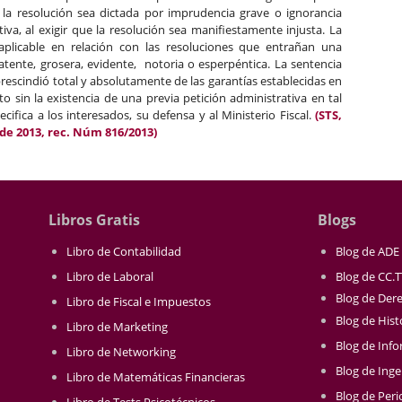
 la resolución sea dictada por imprudencia grave o ignorancia
iva, al exigir que la resolución sea manifiestamente injusta. La
 aplicable en relación con las resoluciones que entrañan una
atente, grosera, evidente, notoria o esperpéntica. La sentencia
rescindió total y absolutamente de las garantías establecidas en
o sin la existencia de una previa petición administrativa en tal
cifica a los interesados, su defensa y al Ministerio Fiscal.
(STS,
 de 2013, rec. Núm 816/2013)
Libros Gratis
Blogs
Libro de Contabilidad
Blog de ADE
Libro de Laboral
Blog de CC.
Blog de Der
Libro de Fiscal e Impuestos
Blog de Hist
Libro de Marketing
Blog de Info
Libro de Networking
Blog de Inge
Libro de Matemáticas Financieras
Blog de Per