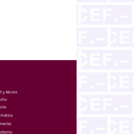
TT y RR.HH
echo
oria
rmática
nierías
iodismo