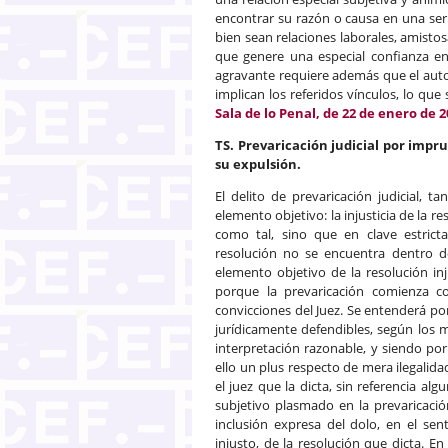
encontrar su razón o causa en una seri
bien sean relaciones laborales, amistos
que genere una especial confianza en 
agravante requiere además que el autor
implican los referidos vínculos, lo que
Sala de lo Penal, de 22 de enero de 
TS. Prevaricación judicial por imp
su expulsión.
El delito de prevaricación judicial,
elemento objetivo: la injusticia de la r
como tal, sino que en clave estrict
resolución no se encuentra dentro de
elemento objetivo de la resolución inj
porque la prevaricación comienza c
convicciones del Juez. Se entenderá por
jurídicamente defendibles, según los
interpretación razonable, y siendo por 
ello un plus respecto de mera ilegalid
el juez que la dicta, sin referencia alg
subjetivo plasmado en la prevaricació
inclusión expresa del dolo, en el sen
injusto, de la resolución que dicta. En