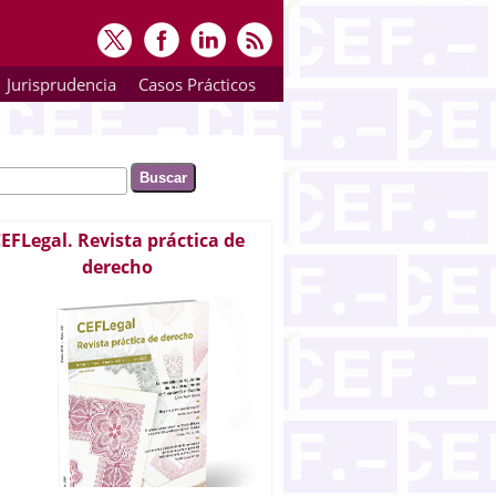
Jurisprudencia
Casos Prácticos
ar
rmulario de búsqueda
EFLegal. Revista práctica de
derecho