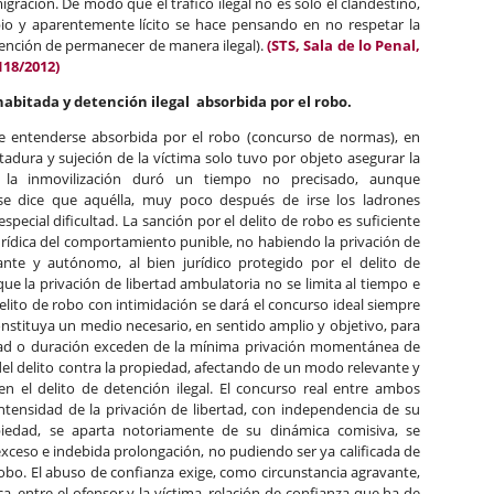
igración. De modo que el tráfico ilegal no es sólo el clandestino,
pio y aparentemente lícito se hace pensando en no respetar la
tención de permanecer de manera ilegal).
(STS, Sala de lo Penal,
118/2012)
habitada y detención ilegal absorbida por el robo.
ebe entenderse absorbida por el robo (concurso de normas), en
tadura y sujeción de la víctima solo tuvo por objeto asegurar la
 la inmovilización duró un tiempo no precisado, aunque
se dice que aquélla, muy poco después de irse los ladrones
especial dificultad. La sanción por el delito de robo es suficiente
ijurídica del comportamiento punible, no habiendo la privación de
nte y autónomo, al bien jurídico protegido por el delito de
que la privación de libertad ambulatoria no se limita al tiempo e
elito de robo con intimidación se dará el concurso ideal siempre
constituya un medio necesario, en sentido amplio y objetivo, para
idad o duración exceden de la mínima privación momentánea de
 del delito contra la propiedad, afectando de un modo relevante y
n el delito de detención ilegal. El concurso real entre ambos
intensidad de la privación de libertad, con independencia de su
opiedad, se aparta notoriamente de su dinámica comisiva, se
xceso e indebida prolongación, no pudiendo ser ya calificada de
obo. El abuso de confianza exige, como circunstancia agravante,
ca, entre el ofensor y la víctima, relación de confianza que ha de