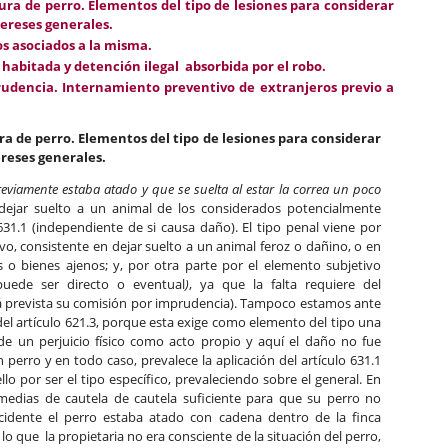
ra de perro. Elementos del tipo de lesiones para considerar
tereses generales.
tos asociados a la misma.
 habitada y detención ilegal absorbida por el robo.
prudencia. Internamiento preventivo de extranjeros previo a
 de perro. Elementos del tipo de lesiones para considerar
ereses generales
.
viamente estaba atado y que se suelta al estar la correa un poco
 dejar suelto a un animal de los considerados potencialmente
. 631.1 (independiente de si causa daño). El tipo penal viene por
vo, consistente en dejar suelto a un animal feroz o dañino, o en
 o bienes ajenos; y, por otra parte por el elemento subjetivo
puede ser directo o eventual
)
, ya que la falta requiere del
tá prevista su comisión por imprudencia). Tampoco estamos ante
del artículo 621.3, porque esta exige como elemento del tipo una
de un perjuicio físico como acto propio y aquí el daño no fue
perro y en todo caso, prevalece la aplicación del artículo 631.1
llo por ser el tipo específico, prevaleciendo sobre el general. En
 medias de cautela de cautela suficiente para que su perro no
ncidente el perro estaba atado con cadena dentro de la finca
o que la propietaria no era consciente de la situación del perro,