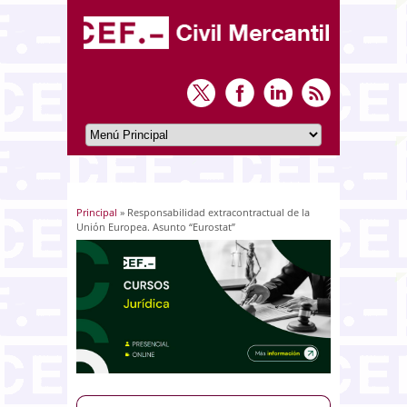
Principal
» Responsabilidad extracontractual de la
Usted está aquí
Unión Europea. Asunto “Eurostat”