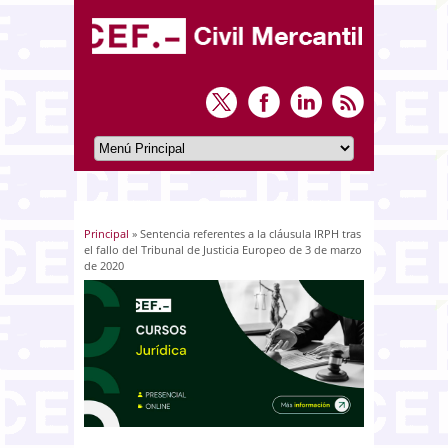
Principal
» Sentencia referentes a la cláusula IRPH tras
Usted está aquí
el fallo del Tribunal de Justicia Europeo de 3 de marzo
de 2020