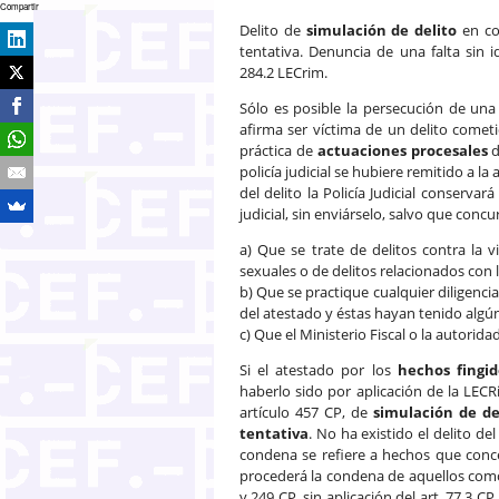
Compartir
Delito de
simulación de delito
en co
tentativa. Denuncia de una falta sin i
284.2 LECrim.
Sólo es posible la persecución de un
afirma ser víctima de un delito come
práctica de
actuaciones procesales
d
policía judicial se hubiere remitido a l
del delito la Policía Judicial conservar
judicial, sin enviárselo, salvo que concu
a) Que se trate de delitos contra la vi
sexuales o de delitos relacionados con 
b) Que se practique cualquier diligenci
del atestado y éstas hayan tenido algún
c) Que el Ministerio Fiscal o la autoridad
Si el atestado por los
hechos fingid
haberlo sido por aplicación de la LECR
artículo 457 CP, de
simulación de de
tentativa
. No ha existido el delito de
condena se refiere a hechos que conce
procederá la condena de aquellos com
y 249 CP, sin aplicación del art. 77.3 C