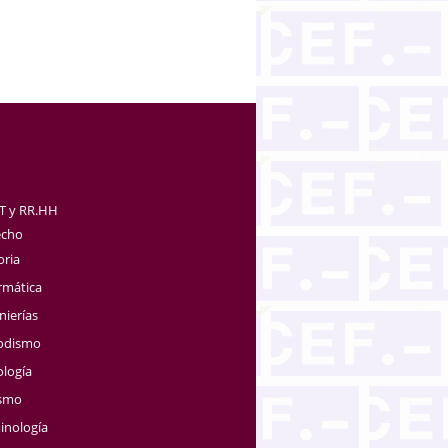
TT y RR.HH
echo
oria
rmática
nierías
iodismo
ología
ismo
inología