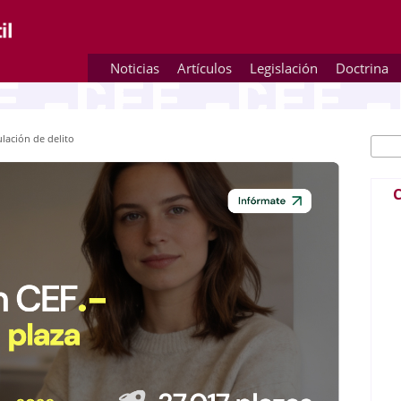
Noticias
Artículos
Legislación
Doctrina
ulación de delito
Busc
Fo
C