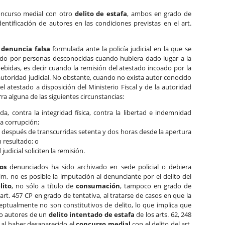
ncurso medial con otro
delito de estafa
, ambos en grado de
dentificación de autores en las condiciones previstas en el art.
a
denuncia falsa
formulada ante la policía judicial en la que se
tido por personas desconocidas cuando hubiera dado lugar a la
ebidas, es decir cuando la remisión del atestado incoado por la
a autoridad judicial. No obstante, cuando no exista autor conocido
á el atestado a disposición del Ministerio Fiscal y de la autoridad
rra alguna de las siguientes circunstancias:
da, contra la integridad física, contra la libertad e indemnidad
la corrupción;
a después de transcurridas setenta y dos horas desde la apertura
 resultado; o
 judicial soliciten la remisión.
os
denunciados ha sido archivado en sede policial o debiera
im, no es posible la imputación al denunciante por el delito del
lito
, no sólo a título de
consumación
, tampoco en grado de
l art. 457 CP en grado de tentativa, al tratarse de casos en que la
ptualmente no son constitutivos de delito, lo que implica que
o autores de un
delito intentado de estafa
de los arts. 62, 248
P, al haber desaparecido el
concurso medial
con el delito del art.