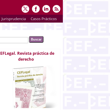
Jurisprudencia
Casos Prácticos
ar
rmulario de búsqueda
EFLegal. Revista práctica de
derecho