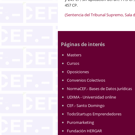
457 CP.
(Sentencia del Tribunal Supremo, Sala d
Páginas de interés
Masters
Cursos
Oposiciones
Convenios Colectivos
NormaCEF.- Bases de Datos Jurídicas
UDIMA - Universidad online
CEF.- Santo Domingo
TodoStartups Emprendedores
Puromarketing
Fundación HERGAR