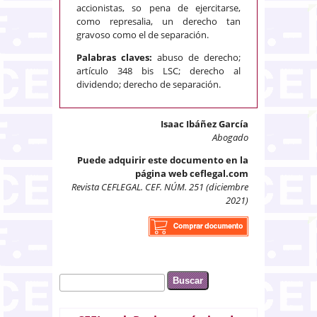
accionistas, so pena de ejercitarse,
como represalia, un derecho tan
gravoso como el de separación.
Palabras claves:
abuso de derecho;
artículo 348 bis LSC; derecho al
dividendo; derecho de separación.
Isaac Ibáñez García
Abogado
Puede adquirir este documento en la
página web ceflegal.com
Revista CEFLEGAL. CEF. NÚM. 251 (diciembre
2021)
Buscar
Formulario de búsqueda