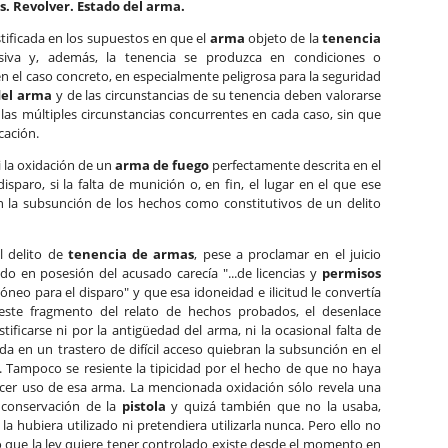
s. Revolver. Estado del arma.
stificada en los supuestos en que el
arma
objeto de la
tenencia
esiva y, además, la tenencia se produzca en condiciones o
 en el caso concreto, en especialmente peligrosa para la seguridad
del arma
y de las circunstancias de su tenencia deben valorarse
 las múltiples circunstancias concurrentes en cada caso, sin que
cación.
si la oxidación de un
arma de fuego
perfectamente descrita en el
paro, si la falta de munición o, en fin, el lugar en el que ese
n la subsunción de los hechos como constitutivos de un delito
l delito de
tenencia de armas
, pese a proclamar en el juicio
ado en posesión del acusado carecía "...de licencias y
permisos
idóneo para el disparo" y que esa idoneidad e ilicitud le convertía
de este fragmento del relato de hechos probados, el desenlace
ificarse ni por la antigüedad del arma, ni la ocasional falta de
da en un trastero de difícil acceso quiebran la subsunción en el
CP. Tampoco se resiente la tipicidad por el hecho de que no haya
cer uso de esa arma. La mencionada oxidación sólo revela una
 conservación de la
pistola
y quizá también que no la usaba,
a hubiera utilizado ni pretendiera utilizarla nunca. Pero ello no
ro que la ley quiere tener controlado existe desde el momento en