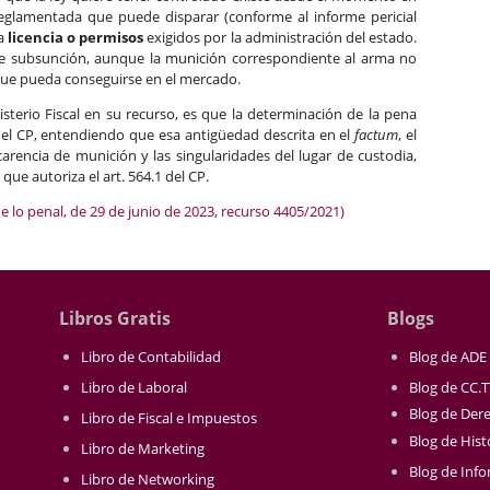
glamentada que puede disparar (conforme al informe pericial
la
licencia o permisos
exigidos por la administración del estado.
de subsunción, aunque la munición correspondiente al arma no
que pueda conseguirse en el mercado.
isterio Fiscal en su recurso, es que la determinación de la pena
del CP, entendiendo que esa antigüedad descrita en el
factum
, el
carencia de munición y las singularidades del lugar de custodia,
que autoriza el art. 564.1 del CP.
e lo penal, de 29 de junio de 2023, recurso 4405/2021)
Libros Gratis
Blogs
Libro de Contabilidad
Blog de ADE
Libro de Laboral
Blog de CC.
Blog de Der
Libro de Fiscal e Impuestos
Blog de Hist
Libro de Marketing
Blog de Info
Libro de Networking