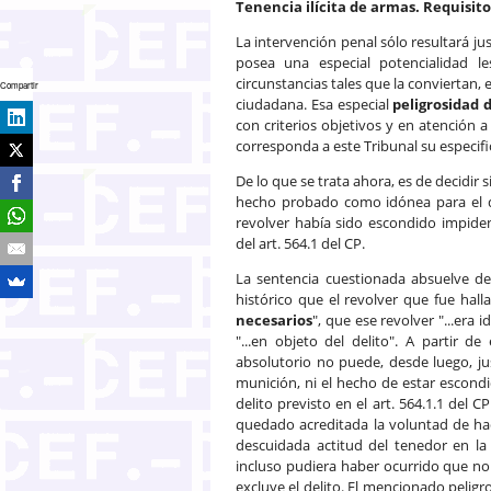
Tenencia ilícita de armas. Requisito
La intervención penal sólo resultará ju
posea una especial potencialidad l
circunstancias tales que la conviertan,
Compartir
ciudadana. Esa especial
peligrosidad 
con criterios objetivos y en atención a
corresponda a este Tribunal su especifi
De lo que se trata ahora, es de decidir 
hecho probado como idónea para el dis
revolver había sido escondido impide
del art. 564.1 del CP.
La sentencia cuestionada absuelve de
histórico que el revolver que fue hall
necesarios
", que ese revolver "...era 
"...en objeto del delito". A partir 
absolutorio no puede, desde luego, just
munición, ni el hecho de estar escondi
delito previsto en el art. 564.1.1 del 
quedado acreditada la voluntad de ha
descuidada actitud del tenedor en la
incluso pudiera haber ocurrido que no l
excluye el delito. El mencionado pelig