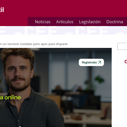
Noticias
Artículos
Legislación
Doctrina
con un revolver oxidado pero apto para disparar
Busc
Fo
C