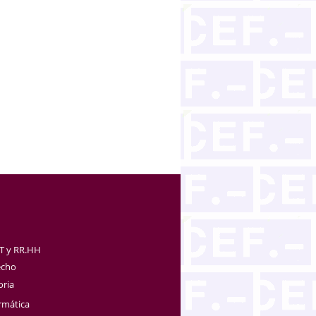
TT y RR.HH
echo
oria
rmática