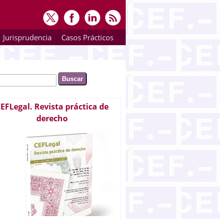
Jurisprudencia
Casos Prácticos
ar
rmulario de búsqueda
EFLegal. Revista práctica de
derecho