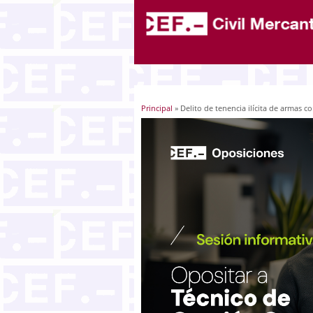
Principal
» Delito de tenencia ilícita de armas 
Usted está aquí