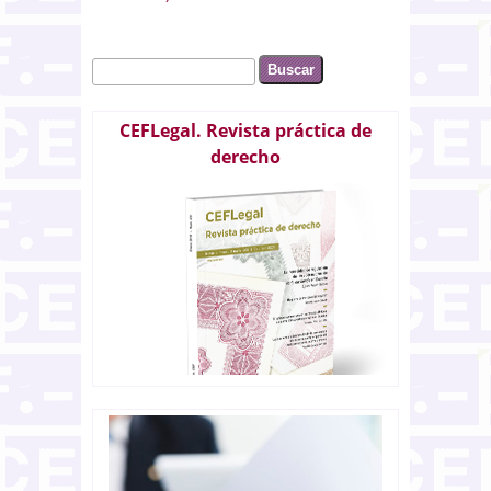
Buscar
Formulario de búsqueda
CEFLegal. Revista práctica de
derecho