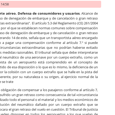
- 14:58
rte aéreo.
Defensa de consumidores y usuarios
. Alcance de
aso de denegación de embarque y de cancelación o gran retraso
ias extraordinarias”. El artículo 5.3 del Reglamento (CE) 261/2004
, por el que se establecen normas comunes sobre compensación
 caso de denegación de embarque y de cancelación o gran retraso
iderando 14 de este, señala que un transportista aéreo encargado
o a pagar una compensación conforme al artículo 7.º si puede
circunstancias extraordinarias que no podrían haberse evitado
s medidas razonables. El tribunal señala que debe interpretarse
 al neumático de una aeronave por un cuerpo extraño, como un
 pista de un aeropuerto está comprendido en el concepto de
tido de esa disposición o lo que es lo mismo, la deficiencia de un
 la colisión con un cuerpo extraño que se halle en la pista del
rente, por su naturaleza o su origen, al ejercicio normal de la
 se trate
obligación de compensar a los pasajeros conforme al artículo 7,
 sufrido un gran retraso como consecuencia de tal «circunstancia
lizado todo el personal o el material y los medios económicos de
titución del neumático dañado por un cuerpo extraño que se
cara el gran retraso del vuelo en cuestión. El Tribunal de Justicia
 pueden disponer en todos los aeropuertos a los que vuelan de