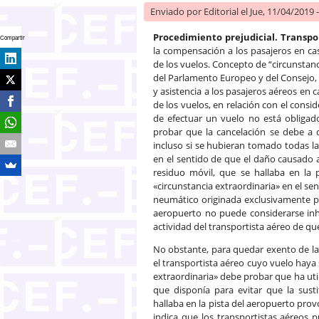
Enviado por
Editorial
el Jue, 11/04/2019 
Procedimiento prejudicial. Transpo
Compartir
la compensación a los pasajeros en c
de los vuelos. Concepto de “circunstanc
del Parlamento Europeo y del Consejo
y asistencia a los pasajeros aéreos en
de los vuelos, en relación con el cons
de efectuar un vuelo no está obligad
probar que la cancelación se debe a 
incluso si se hubieran tomado todas la
en el sentido de que el daño causado
residuo móvil, que se hallaba en la
«circunstancia extraordinaria» en el sen
neumático originada exclusivamente por
aeropuerto no puede considerarse inhe
actividad del transportista aéreo de que
No obstante, para quedar exento de la 
el transportista aéreo cuyo vuelo haya
extraordinaria» debe probar que ha uti
que disponía para evitar que la sus
hallaba en la pista del aeropuerto provo
indica que los transportistas aéreos