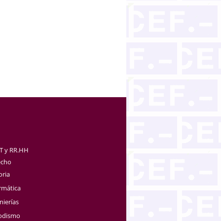
TT y RR.HH
echo
oria
rmática
nierías
iodismo