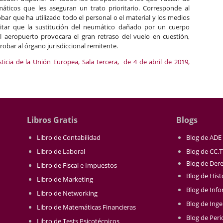
áticos que les aseguran un trato prioritario. Corresponde al
bar que ha utilizado todo el personal o el material y los medios
itar que la sustitución del neumático dañado por un cuerpo
l aeropuerto provocara el gran retraso del vuelo en cuestión,
bar al órgano jurisdiccional remitente.
sticia de la Unión Europea, Sala tercera, de 4 de abril de 2019,
Libros Gratis
Blogs
Libro de Contabilidad
Blog de ADE
Libro de Laboral
Blog de CC.
Blog de Der
Libro de Fiscal e Impuestos
Blog de Hist
Libro de Marketing
Blog de Info
Libro de Networking
Blog de Inge
Libro de Matemáticas Financieras
Blog de Per
Libro de Tests Psicotécnicos