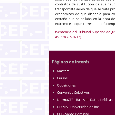
contratos de sustitución de sus neum
transportista aéreo de que se trata pro
económicos de que disponía para ev
extraño que se hallaba en la pista de
extremo este que corresponderá compro
(Sentencia del Tribunal Superior de Ju
asunto C-501/17)
Páginas de interés
Masters
Cursos
Oposiciones
Convenios Colectivos
NormaCEF.- Bases de Datos Jurídicas
UDIMA - Universidad online
CEF.- Santo Domingo