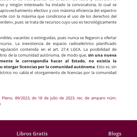
o y ningún interesado ha instado la convocatoria, lo cual se
un aprovechamiento efectivo y con máxima eficiencia del espectro
acorde con la máxima que condiciona el uso de los derechos del
pierden», pues se trata de recursos cuyo uso es tecnológicamente
ponibles, vacantes o extinguidas, pues nunca se llegaron a ofertar
urso. La inexistencia de espacio radioeléctrico planificado
egulación contenida en el art. 27.4 LGCA. La posibilidad de
rbitrio de la comunidad autónoma, de modo que,
sin una nueva
amente le correspondía hacer al Estado, no existía la
o u otorgar licencias por la comunidad autónoma
. Esto es, sin
léctrico no cabía el otorgamiento de licencias por la comunidad
l, Pleno, 89/2023, de 18 de julio de 2023, rec. de amparo núm.
)
Libros Gratis
Blogs