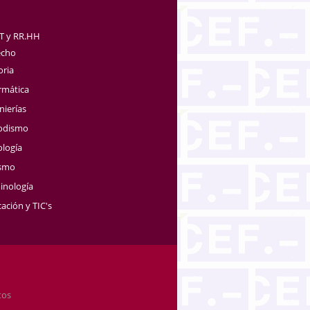
TT y RR.HH
echo
oria
rmática
nierías
iodismo
ología
ismo
inología
ación y TIC's
tos
.