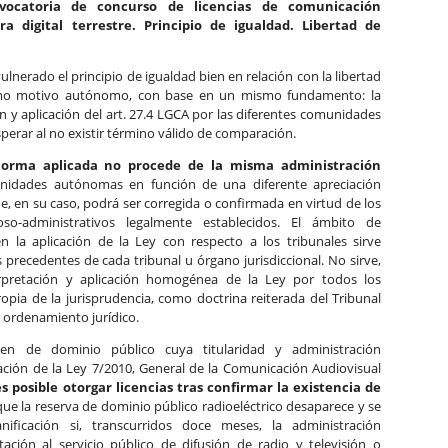
vocatoria de concurso de licencias de comunicación
ra digital terrestre. Principio de igualdad. Libertad de
erado el principio de igualdad bien en relación con la libertad
omo motivo autónomo, con base en un mismo fundamento: la
ón y aplicación del art. 27.4 LGCA por las diferentes comunidades
erar al no existir término válido de comparación.
 norma aplicada no procede de la misma administración
unidades autónomas en función de una diferente apreciación
ue, en su caso, podrá ser corregida o confirmada en virtud de los
oso-administrativos legalmente establecidos. El ámbito de
en la aplicación de la Ley con respecto a los tribunales sirve
 precedentes de cada tribunal u órgano jurisdiccional. No sirve,
rpretación y aplicación homogénea de la Ley por todos los
ropia de la jurisprudencia, como doctrina reiterada del Tribunal
 ordenamiento jurídico.
ien de dominio público cuya titularidad y administración
ción de la Ley 7/2010, General de la Comunicación Audiovisual
 posible otorgar licencias tras confirmar la existencia de
ue la reserva de dominio público radioeléctrico desaparece y se
ificación si, transcurridos doce meses, la administración
ación al servicio público de difusión de radio y televisión o