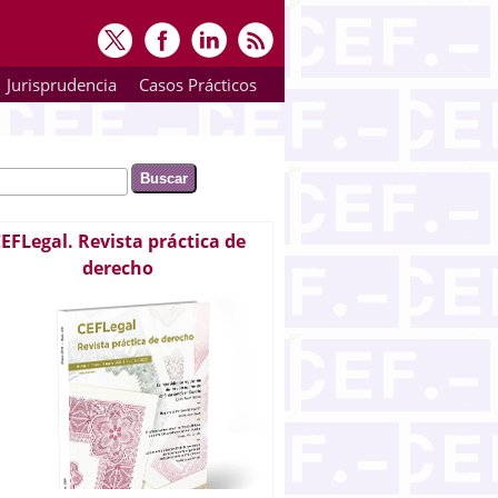
Jurisprudencia
Casos Prácticos
ar
rmulario de búsqueda
EFLegal. Revista práctica de
derecho