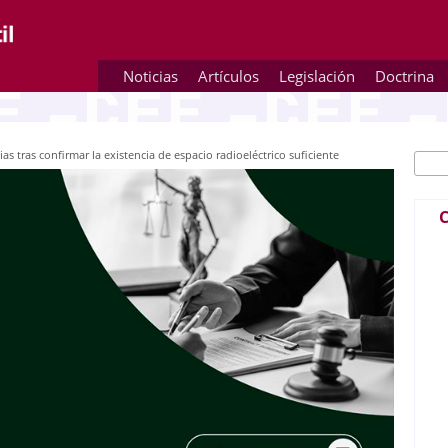
Noticias
Artículos
Legislación
Doctrina
as tras confirmar la existencia de espacio radioeléctrico suficiente
Busc
Fo
C