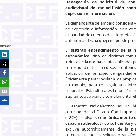
Denegación de solicitud de con
audiovisual de radiodifusión sono
expresión e información.
La demandante de amparo considera vuln
de expresión e información, bien c
disparidad de criterios de interpretaci
autónomas. Dicha queja no puede prosp
Compartir
El distinto entendimiento de la
autonómica
, sino de distintas com
jurídica de la norma estatal aplicada q
correspondientes recursos contenci
aplicación del principio de igualdad 
únicamente para vincular a los propios
en cambio, para conseguir una inte
tribunales. Esta última es la función p
Supremo, que viene a complementar el
El espectro radioeléctrico es un b
corresponden al Estado. Con la aproba
(LGCA), se dispuso que
únicamente es
espacio radioeléctrico suficiente
y q
excluye automáticamente de la plan
competente no ha solicitado su afect