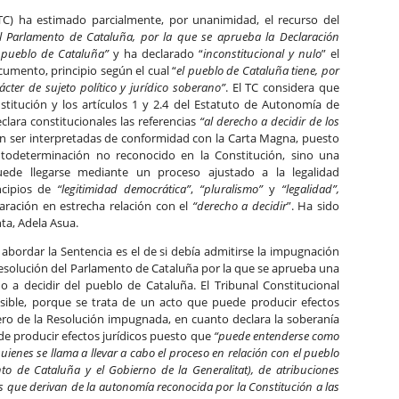
(TC) ha estimado parcialmente, por unanimidad, el recurso del
l Parlamento de Cataluña, por la que se aprueba la Declaración
l pueblo de Cataluña”
y ha declarado “
inconstitucional y nulo
” el
umento, principio según el cual “
el pueblo de Cataluña tiene, por
cter de sujeto político y jurídico soberano”
. El TC considera que
nstitución y los artículos 1 y 2.4 del Estatuto de Autonomía de
eclara constitucionales las referencias
“al derecho a decidir de los
 ser interpretadas de conformidad con la Carta Magna, puesto
odeterminación no reconocido en la Constitución, sino una
puede llegarse mediante un proceso ajustado a la legalidad
ncipios de
“legitimidad democrática”
,
“pluralismo”
y
“legalidad”,
ración en estrecha relación con el
“derecho a decidir
”. Ha sido
ta, Adela Asua.
abordar la Sentencia es el de si debía admitirse la impugnación
Resolución del Parlamento de Cataluña por la que se aprueba una
 a decidir del pueblo de Cataluña. El Tribunal Constitucional
ible, porque se trata de un acto que puede producir efectos
mero de la Resolución impugnada, en cuanto declara la soberanía
 de producir efectos jurídicos puesto que
“puede entenderse como
uienes se llama a llevar a cabo el proceso en relación con el pueblo
to de Cataluña y el Gobierno de la Generalitat), de atribuciones
as que derivan de la autonomía reconocida por la Constitución a las