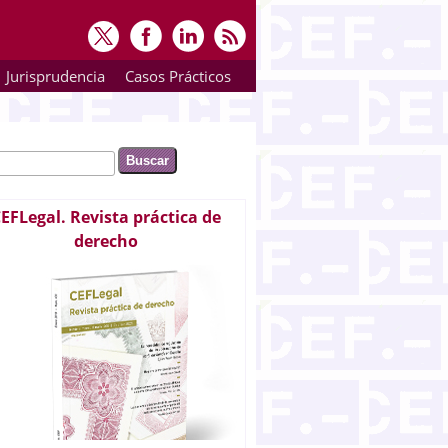
Jurisprudencia
Casos Prácticos
ar
rmulario de búsqueda
EFLegal. Revista práctica de
derecho