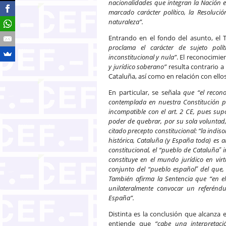
nacionalidades que integran la Nación 
marcado carácter político, la Resolució
naturaleza”.
Entrando en el fondo del asunto, el 
proclama el carácter de sujeto polí
inconstitucional y nula”
. El reconocimi
y jurídico soberano”
resulta contrario a 
Cataluña, así como en relación con ellos 
En particular, se señala
que “el recon
contemplada en nuestra Constitución pa
incompatible con el art. 2 CE, pues supo
poder de quebrar, por su sola voluntad
citado precepto constitucional: “la indis
histórica, Cataluña (y España toda) es a
constitucional, el “pueblo de Cataluña‟ 
constituye en el mundo jurídico en virt
conjunto del “pueblo español‟ del que, 
También afirma la Sentencia que “en 
unilateralmente convocar un referénd
España”.
Distinta es la conclusión que alcanza e
entiende que
“cabe una interpretaci