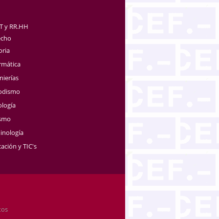
TT y RR.HH
echo
oria
rmática
nierías
iodismo
ología
ismo
inología
ación y TIC's
tos
.