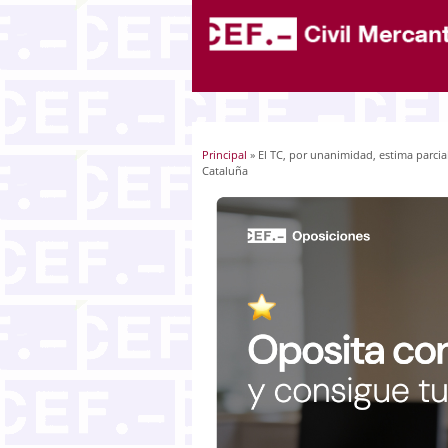
Principal
» El TC, por unanimidad, estima parcia
Usted está aquí
Cataluña