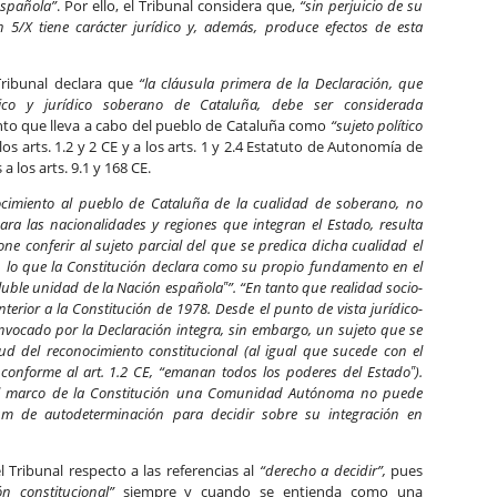
española”
. Por ello, el Tribunal considera que,
“sin perjuicio de su
n 5/X tiene carácter jurídico y, además, produce efectos de esta
Tribunal declara que
“la cláusula primera de la Declaración, que
tico y jurídico soberano de Cataluña, debe ser considerada
ento que lleva a cabo del pueblo de Cataluña como
“sujeto político
los arts. 1.2 y 2 CE y a los arts. 1 y 2.4 Estatuto de Autonomía de
a los arts. 9.1 y 168 CE.
ocimiento al pueblo de Cataluña de la cualidad de soberano, no
ra las nacionalidades y regiones que integran el Estado, resulta
ne conferir al sujeto parcial del que se predica dicha cualidad el
, lo que la Constitución declara como su propio fundamento en el
oluble unidad de la Nación española‟”. “En tanto que realidad socio-
nterior a la Constitución de 1978. Desde el punto de vista jurídico-
invocado por la Declaración integra, sin embargo, un sujeto que se
ud del reconocimiento constitucional (al igual que sucede con el
conforme al art. 1.2 CE, “emanan todos los poderes del Estado‟).
el marco de la Constitución una Comunidad Autónoma no puede
um de autodeterminación para decidir sobre su integración en
l Tribunal respecto a las referencias al
“derecho a decidir”,
pues
ón constitucional”
siempre y cuando se entienda como una