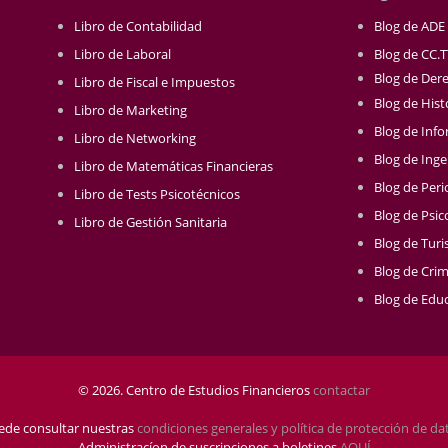
Libro de Contabilidad
Blog de ADE
Libro de Laboral
Blog de CC.
Blog de Der
Libro de Fiscal e Impuestos
Blog de Hist
Libro de Marketing
Blog de Info
Libro de Networking
Blog de Inge
Libro de Matemáticas Financieras
Blog de Per
Libro de Tests Psicotécnicos
Blog de Psic
Libro de Gestión Sanitaria
Blog de Tur
Blog de Crim
Blog de Educ
© 2026. Centro de Estudios Financieros
contactar
ede consultar nuestras
condiciones generales y política de protección de da
Administracíon de suscripciones a boletines
AQUÍ