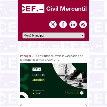
Principal
» El Constitucional avala la vacunación de
Usted está aquí
los menores contra la COVID-19