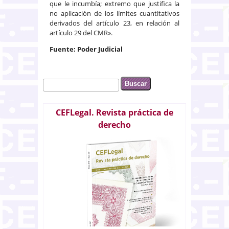
que le incumbía; extremo que justifica la
no aplicación de los límites cuantitativos
derivados del artículo 23, en relación al
artículo 29 del CMR».
Fuente: Poder Judicial
Buscar
Formulario de búsqueda
CEFLegal. Revista práctica de
derecho