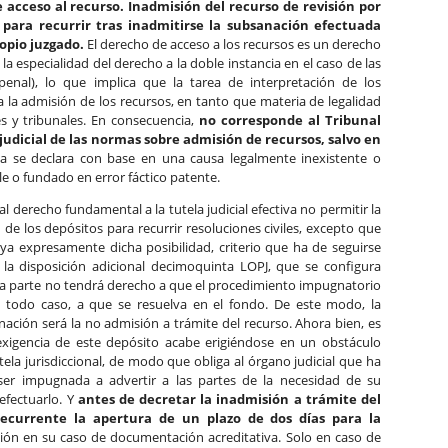
e acceso al recurso. Inadmisión del recurso de revisión por
 para recurrir tras inadmitirse la subsanación efectuada
ropio juzgado.
El derecho de acceso a los recursos es un derecho
la especialidad del derecho a la doble instancia en el caso de las
enal), lo que implica que la tarea de interpretación de los
a la admisión de los recursos, en tanto que materia de legalidad
es y tribunales. En consecuencia,
no corresponde al Tribunal
 judicial de las normas sobre admisión de recursos, salvo en
 se declara con base en una causa legalmente inexistente o
le o fundado en error fáctico patente.
l derecho fundamental a la tutela judicial efectiva no permitir la
 de los depósitos para recurrir resoluciones civiles, excepto que
ya expresamente dicha posibilidad, criterio que ha de seguirse
la disposición adicional decimoquinta LOPJ, que se configura
l la parte no tendrá derecho a que el procedimiento impugnatorio
n todo caso, a que se resuelva en el fondo. De este modo, la
ación será la no admisión a trámite del recurso. Ahora bien, es
exigencia de este depósito acabe erigiéndose en un obstáculo
utela jurisdiccional, de modo que obliga al órgano judicial que ha
 ser impugnada a advertir a las partes de la necesidad de su
efectuarlo. Y
antes de decretar la inadmisión a trámite del
recurrente la apertura de un plazo de dos días para la
ión en su caso de documentación acreditativa. Solo en caso de