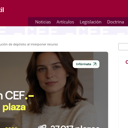
Noticias
Artículos
Legislación
Doctrina
tución de depósito al interponer recurso
Busc
Fo
C