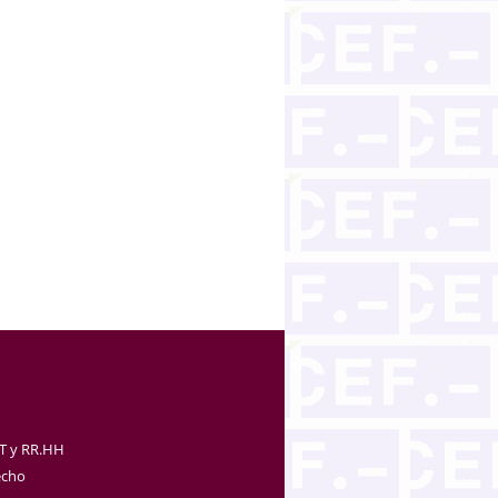
TT y RR.HH
echo