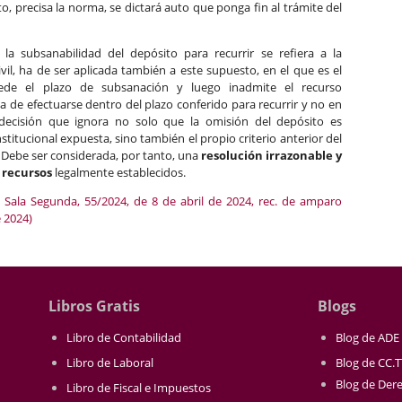
, precisa la norma, se dictará auto que ponga fin al trámite del
la subsanabilidad del depósito para recurrir se refiera a la
vil, ha de ser aplicada también a este supuesto, en el que es el
cede el plazo de subsanación y luego inadmite el recurso
de efectuarse dentro del plazo conferido para recurrir y no en
decisión que ignora no solo que la omisión del depósito es
titucional expuesta, sino también el propio criterio anterior del
a. Debe ser considerada, por tanto, una
resolución irrazonable y
 recursos
legalmente establecidos.
l, Sala Segunda, 55/2024, de 8 de abril de 2024, rec. de amparo
 2024)
Libros Gratis
Blogs
Libro de Contabilidad
Blog de ADE
Libro de Laboral
Blog de CC.
Blog de Der
Libro de Fiscal e Impuestos