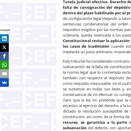
Tutela judicial efectiva. Derecho d
falta de consignación del depósito
dentro del plazo habilitado por el p
de configuración legal (dejando a salvo 
sentencias condenatorias del orden p
requisitos exigidos por las normas par
Compartir
ordinaria, queda reservada a los juec
Constitucional revisar la aplicación
los casos de inadmisión
cuando esta
mediante un juicio arbitrario, irrazonab
Este tribunal ha considerado contrario a
subsanación de la falta de constitución
la norma legal que lo contempla exclu
también con respecto al depósito de 
como requisito inexcusable, sin el cua
se sustancie en todas sus fases y, e
consecuencia de no efectuar su consign
claro que la ley no pretende que la 
excesivo al ejercicio del derecho a la t
dictado la resolución susceptible de
constitución, así como de la forma de 
recurso, se garantiza a la parte 
subsanación
del defecto, con aportac