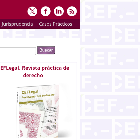
Jurisprudencia
Casos Prácticos
ar
rmulario de búsqueda
EFLegal. Revista práctica de
derecho